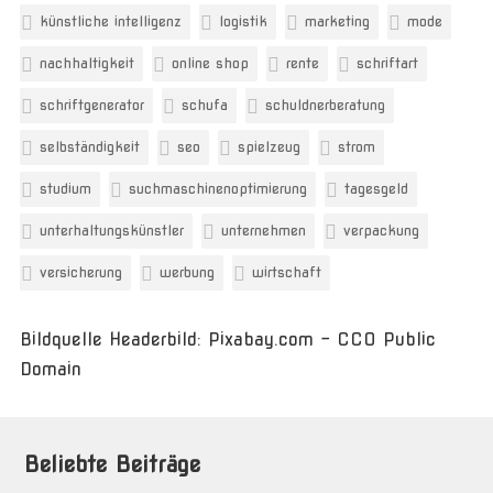
künstliche intelligenz
logistik
marketing
mode
nachhaltigkeit
online shop
rente
schriftart
schriftgenerator
schufa
schuldnerberatung
selbständigkeit
seo
spielzeug
strom
studium
suchmaschinenoptimierung
tagesgeld
unterhaltungskünstler
unternehmen
verpackung
versicherung
werbung
wirtschaft
Bildquelle Headerbild: Pixabay.com - CC0 Public
Domain
Beliebte Beiträge