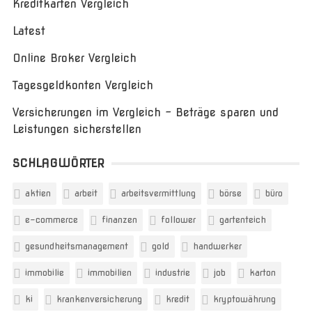
Kreditkarten Vergleich
Latest
Online Broker Vergleich
Tagesgeldkonten Vergleich
Versicherungen im Vergleich – Beträge sparen und
Leistungen sicherstellen
SCHLAGWÖRTER
aktien
arbeit
arbeitsvermittlung
börse
büro
e-commerce
finanzen
follower
gartenteich
gesundheitsmanagement
gold
handwerker
immobilie
immobilien
industrie
job
karton
ki
krankenversicherung
kredit
kryptowährung