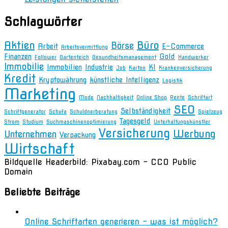
Schlagwörter
Aktien
Büro
Börse
Arbeit
E-Commerce
Arbeitsvermittlung
Finanzen
Gold
Follower
Gartenteich
Gesundheitsmanagement
Handwerker
Immobilie
Immobilien
Industrie
KI
Job
Karton
Krankenversicherung
Kredit
Kryptowährung
künstliche Intelligenz
Logistik
Marketing
Mode
Nachhaltigkeit
Online Shop
Rente
Schriftart
SEO
Selbständigkeit
Schriftgenerator
Schufa
Schuldnerberatung
Spielzeug
Tagesgeld
Strom
Studium
Suchmaschinenoptimierung
Unterhaltungskünstler
Versicherung
Werbung
Unternehmen
Verpackung
Wirtschaft
Bildquelle Headerbild: Pixabay.com - CC0 Public
Domain
Beliebte Beiträge
Online Schriftarten generieren – was ist möglich?