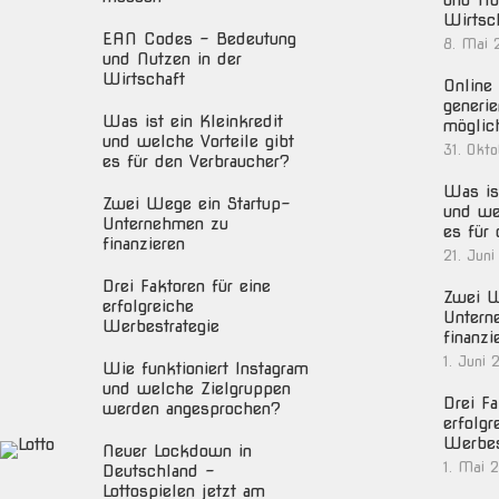
und Nu
Wirtsc
EAN Codes – Bedeutung
8. Mai 
und Nutzen in der
Wirtschaft
Online 
generie
Was ist ein Kleinkredit
möglic
und welche Vorteile gibt
31. Okt
es für den Verbraucher?
Was ist
Zwei Wege ein Startup-
und we
Unternehmen zu
es für
finanzieren
21. Juni
Drei Faktoren für eine
Zwei W
erfolgreiche
Untern
Werbestrategie
finanzi
1. Juni 
Wie funktioniert Instagram
und welche Zielgruppen
Drei Fa
werden angesprochen?
erfolgr
Werbes
Neuer Lockdown in
1. Mai 
Deutschland –
Lottospielen jetzt am