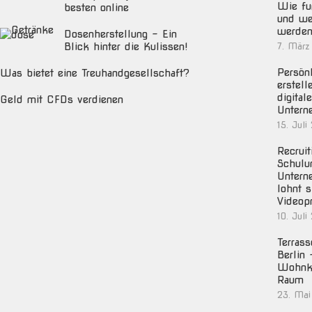
Wie fun
besten online
und we
werden
Dosenherstellung – Ein
Blick hinter die Kulissen!
7. März
Persön
Was bietet eine Treuhandgesellschaft?
erstell
digital
Geld mit CFDs verdienen
Untern
15. Juli
Recruit
Schulu
Untern
lohnt s
Videop
10. Juli
Terras
Berlin
Wohnko
Raum
23. Mai