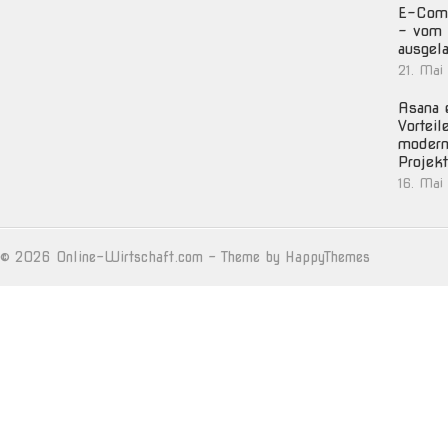
E-Com
– vom 
ausgela
21. Mai
Asana e
Vorteil
moder
Projek
16. Mai
© 2026
Online-Wirtschaft.com
- Theme by
HappyThemes