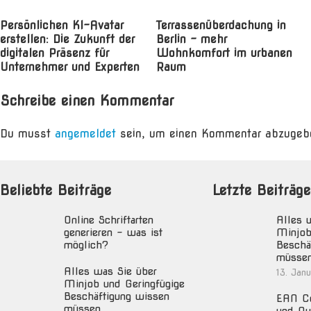
Persönlichen KI-Avatar
Terrassenüberdachung in
erstellen: Die Zukunft der
Berlin – mehr
digitalen Präsenz für
Wohnkomfort im urbanen
Unternehmer und Experten
Raum
Schreibe einen Kommentar
Du musst
angemeldet
sein, um einen Kommentar abzugeb
Beliebte Beiträge
Letzte Beiträge
Online Schriftarten
Alles 
generieren – was ist
Minjob
möglich?
Beschä
müsse
Alles was Sie über
13. Jan
Minjob und Geringfügige
Beschäftigung wissen
EAN Co
müssen