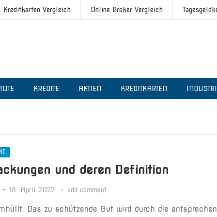
Kreditkarten Vergleich
Online Broker Vergleich
Tagesgeldk
ITUTE
KREDITE
AKTIEN
KREDITKARTEN
INDUSTR
IE
ackungen und deren Definition
—
18. April 2022
add comment
mhüllt. Das zu schützende Gut wird durch die entspreche