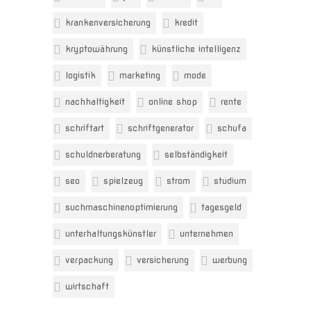
krankenversicherung
kredit
kryptowährung
künstliche intelligenz
logistik
marketing
mode
nachhaltigkeit
online shop
rente
schriftart
schriftgenerator
schufa
schuldnerberatung
selbständigkeit
seo
spielzeug
strom
studium
suchmaschinenoptimierung
tagesgeld
unterhaltungskünstler
unternehmen
verpackung
versicherung
werbung
wirtschaft