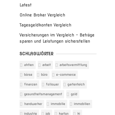
Latest
Online Broker Vergleich
Tagesgeldkonten Vergleich
Versicherungen im Vergleich – Beträge
sparen und Leistungen sicherstellen
SCHLAGWÖRTER
aktien
arbeit
arbeitsvermittlung
börse
büro
e-commerce
finanzen
follower
gartenteich
gesundheitsmanagement
gold
handwerker
immobilie
immobilien
industrie
job
karton
ki