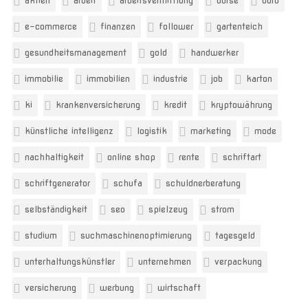
aktien
arbeit
arbeitsvermittlung
börse
büro
e-commerce
finanzen
follower
gartenteich
gesundheitsmanagement
gold
handwerker
immobilie
immobilien
industrie
job
karton
ki
krankenversicherung
kredit
kryptowährung
künstliche intelligenz
logistik
marketing
mode
nachhaltigkeit
online shop
rente
schriftart
schriftgenerator
schufa
schuldnerberatung
selbständigkeit
seo
spielzeug
strom
studium
suchmaschinenoptimierung
tagesgeld
unterhaltungskünstler
unternehmen
verpackung
versicherung
werbung
wirtschaft