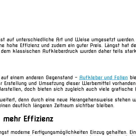
t auf unterschiedliche Art und Weise umgesetzt werden. 
ne hohe Effizienz und zudem ein guter Preis. Längst hat d
 dem klassischen Aufkleberdruck wurden daher teils stark 
l
er auf einem anderen Gegenstand –
Aufkleber und Folien
bie
 der Erstellung und Umsetzung dieser Werbemittel vorhande
rstellen, doch bieten sich zugleich auch viele grafische
eitert, denn durch eine neue Herangehensweise stehen we
einen deutlich längeren Zeitraum sichtbar bleiben.
 mehr Effizienz
ngst moderne Fertigungsmöglichkeiten Einzug gehalten. Ein