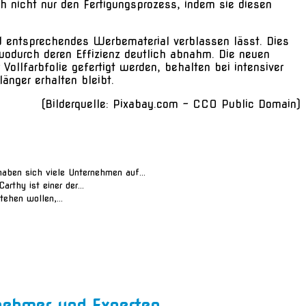
 nicht nur den Fertigungsprozess, indem sie diesen
d entsprechendes Werbematerial verblassen lässt. Dies
wodurch deren Effizienz deutlich abnahm. Die neuen
ollfarbfolie gefertigt werden, behalten bei intensiver
änger erhalten bleibt.
(Bilderquelle: Pixabay.com – CC0 Public Domain)
aben sich viele Unternehmen auf...
rthy ist einer der...
ehen wollen,...
ernehmer und Experten