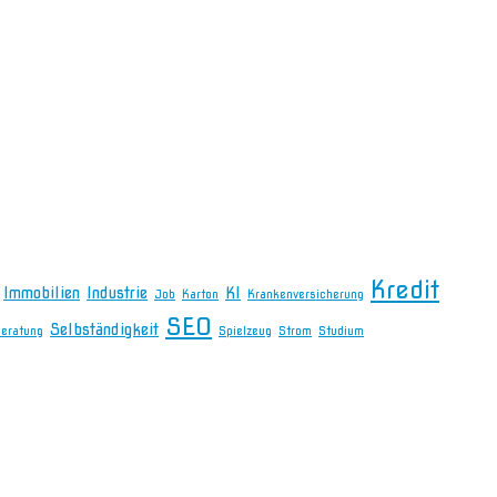
Kredit
Immobilien
Industrie
KI
Job
Karton
Krankenversicherung
SEO
Selbständigkeit
beratung
Spielzeug
Strom
Studium