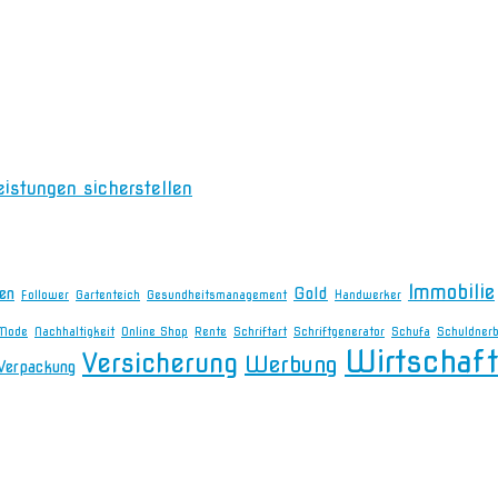
eistungen sicherstellen
Immobilie
en
Gold
Follower
Gartenteich
Gesundheitsmanagement
Handwerker
Mode
Nachhaltigkeit
Online Shop
Rente
Schriftart
Schriftgenerator
Schufa
Schuldner
Wirtschaft
Versicherung
Werbung
Verpackung