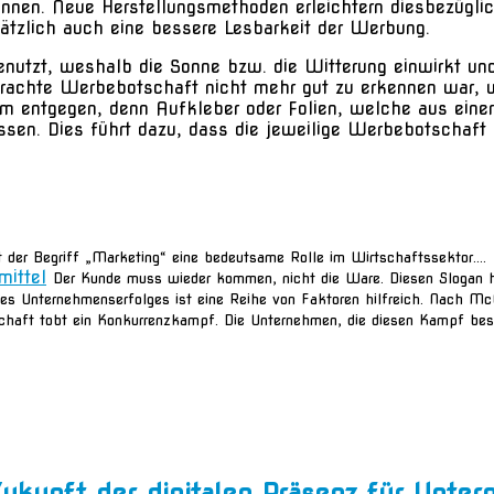
nen. Neue Herstellungsmethoden erleichtern diesbezüglich
sätzlich auch eine bessere Lesbarkeit der Werbung.
nutzt, weshalb die Sonne bzw. die Witterung einwirkt un
ebrachte Werbebotschaft nicht mehr gut zu erkennen war, 
 entgegen, denn Aufkleber oder Folien, welche aus einer V
sen. Dies führt dazu, dass die jeweilige Werbebotschaft l
lt der Begriff „Marketing“ eine bedeutsame Rolle im Wirtschaftssektor....
mittel
Der Kunde muss wieder kommen, nicht die Ware. Diesen Slogan h
es Unternehmenserfolges ist eine Reihe von Faktoren hilfreich. Nach McCa
schaft tobt ein Konkurrenzkampf. Die Unternehmen, die diesen Kampf best
 Zukunft der digitalen Präsenz für Unt