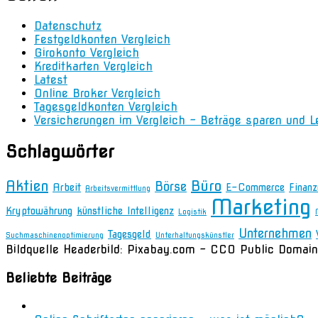
Datenschutz
Festgeldkonten Vergleich
Girokonto Vergleich
Kreditkarten Vergleich
Latest
Online Broker Vergleich
Tagesgeldkonten Vergleich
Versicherungen im Vergleich – Beträge sparen und L
Schlagwörter
Aktien
Büro
Börse
Arbeit
E-Commerce
Finanz
Arbeitsvermittlung
Marketing
Kryptowährung
künstliche Intelligenz
Logistik
Unternehmen
Tagesgeld
Suchmaschinenoptimierung
Unterhaltungskünstler
Bildquelle Headerbild: Pixabay.com - CC0 Public Domain
Beliebte Beiträge