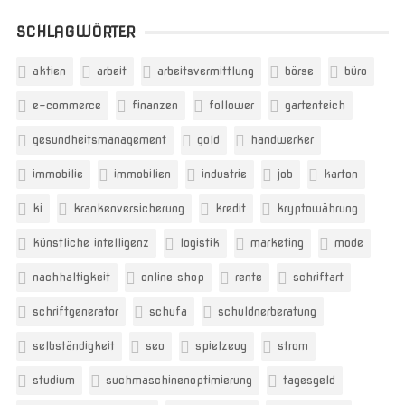
SCHLAGWÖRTER
aktien
arbeit
arbeitsvermittlung
börse
büro
e-commerce
finanzen
follower
gartenteich
gesundheitsmanagement
gold
handwerker
immobilie
immobilien
industrie
job
karton
ki
krankenversicherung
kredit
kryptowährung
künstliche intelligenz
logistik
marketing
mode
nachhaltigkeit
online shop
rente
schriftart
schriftgenerator
schufa
schuldnerberatung
selbständigkeit
seo
spielzeug
strom
studium
suchmaschinenoptimierung
tagesgeld