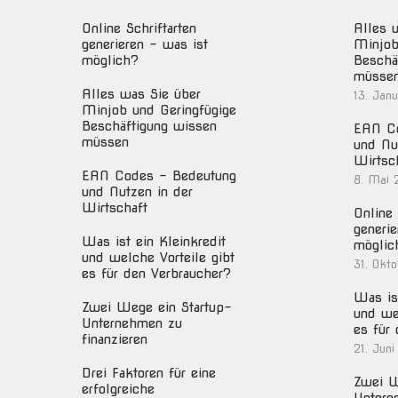
Online Schriftarten
Alles 
generieren – was ist
Minjob
möglich?
Beschä
müsse
Alles was Sie über
13. Jan
Minjob und Geringfügige
Beschäftigung wissen
EAN Co
müssen
und Nu
Wirtsc
EAN Codes – Bedeutung
8. Mai 
und Nutzen in der
Wirtschaft
Online 
generie
Was ist ein Kleinkredit
möglic
und welche Vorteile gibt
31. Okt
es für den Verbraucher?
Was ist
Zwei Wege ein Startup-
und we
Unternehmen zu
es für
finanzieren
21. Juni
Drei Faktoren für eine
Zwei W
erfolgreiche