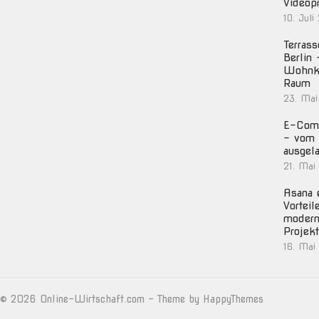
Videop
10. Juli
Terras
Berlin
Wohnko
Raum
23. Mai
E-Com
– vom 
ausgela
21. Mai
Asana e
Vorteil
moder
Projek
16. Mai
© 2026
Online-Wirtschaft.com
- Theme by
HappyThemes