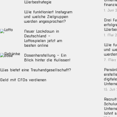
Untern
Werbestrategie
finanzi
1. Juni 
Wie funktioniert Instagram
und welche Zielgruppen
Drei Fa
werden angesprochen?
erfolgr
Werbes
Neuer Lockdown in
1. Mai 
Deutschland –
Lottospielen jetzt am
Wie fun
besten online
und we
werden
Dosenherstellung – Ein
Blick hinter die Kulissen!
7. März
Persön
Was bietet eine Treuhandgesellschaft?
erstell
digital
Geld mit CFDs verdienen
Untern
15. Juli
Recruit
Schulu
Untern
lohnt s