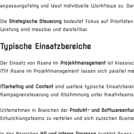
anpassungsfähig und lässt individuelle Workflows zu. Da
Die
Strategische Steuerung
bedeutet Fokus auf Prioritäten 
Leistung sind messbar und darstellbar.
Typische Einsatzbereiche
Der Einsatz von Asana im
Projektmanagement
ist klassi
Mit Asana im Projektmanagement lassen sich parallel me
Marketing und Content
sind weitere typische Einsatzbere
Kampagnensteuerung und Abstimmung unter Kreativteams 
Unternehmen in Branchen der
Produkt- und Softwareentw
Entwicklungsteams zu verteilen und sich zwischen Busin
In den Bereichen
HR und interne Prozesse
punktet Asana 