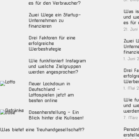
es für den Verbraucher?
Was ist
Zwei Wege ein Startup-
und we
Unternehmen zu
es für
finanzieren
21. Juni
Drei Faktoren für eine
Zwei W
erfolgreiche
Untern
Werbestrategie
finanzi
1. Juni 
Wie funktioniert Instagram
und welche Zielgruppen
Drei Fa
werden angesprochen?
erfolgr
Werbes
Neuer Lockdown in
1. Mai 
Deutschland –
Lottospielen jetzt am
Wie fun
besten online
und we
werden
Dosenherstellung – Ein
Blick hinter die Kulissen!
7. März
Persön
Was bietet eine Treuhandgesellschaft?
erstell