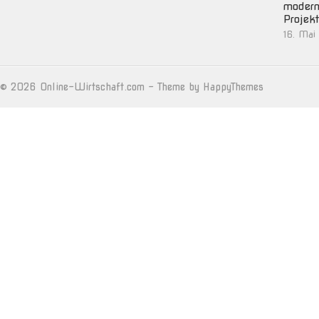
moder
Projek
16. Mai
© 2026
Online-Wirtschaft.com
- Theme by
HappyThemes