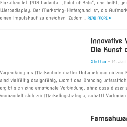
Einzelhandel. POS bedeutet „Point of Sale“, das heißt, gen
Werbedisplay. Der Marketing-Hintergrund ist, die Aufme
einen Impulskauf zu erreichen. Zudem...
READ MORE »
Innovative
Die Kunst 
Steffen
—
14. Jun
Verpackung als Markenbotschafter Unternehmen nutzen Ka
sind vielfältig designfähig, womit das Branding unterstr
ergibt sich eine emotionale Verbindung, ohne dass dieser 
verwandelt sich zur Marketingstrategie, schafft Vertrauen.
Fernsehwe