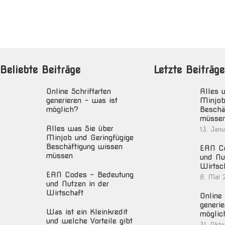
Beliebte Beiträge
Letzte Beiträge
Online Schriftarten
Alles 
generieren – was ist
Minjob
möglich?
Beschä
müsse
Alles was Sie über
13. Jan
Minjob und Geringfügige
Beschäftigung wissen
EAN Co
müssen
und Nu
Wirtsc
EAN Codes – Bedeutung
8. Mai 
und Nutzen in der
Wirtschaft
Online 
generie
Was ist ein Kleinkredit
möglic
und welche Vorteile gibt
31. Okt