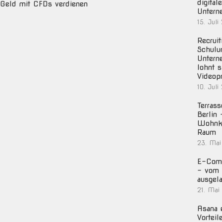
digital
Geld mit CFDs verdienen
Untern
15. Juli
Recruit
Schulu
Untern
lohnt s
Videop
10. Juli
Terras
Berlin
Wohnko
Raum
23. Mai
E-Com
– vom 
ausgela
21. Mai
Asana e
Vorteil