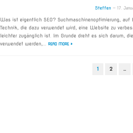
Steffen
—
17. Jan
Was ist eigentlich SEO? Suchmaschinenoptimierung, auf En
Technik, die dazu verwendet wird, eine Website zu verbes
leichter zugänglich ist. Im Grunde dreht es sich darum, 
verwendet werden,...
READ MORE »
SEITENNUMMERIERUNG
1
2
…
DER
BEITRÄGE