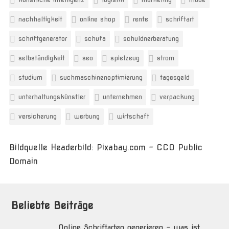
nachhaltigkeit
online shop
rente
schriftart
schriftgenerator
schufa
schuldnerberatung
selbständigkeit
seo
spielzeug
strom
studium
suchmaschinenoptimierung
tagesgeld
unterhaltungskünstler
unternehmen
verpackung
versicherung
werbung
wirtschaft
Bildquelle Headerbild: Pixabay.com - CC0 Public
Domain
Beliebte Beiträge
Online Schriftarten generieren – was ist