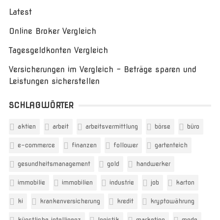
Latest
Online Broker Vergleich
Tagesgeldkonten Vergleich
Versicherungen im Vergleich – Beträge sparen und
Leistungen sicherstellen
SCHLAGWÖRTER
aktien
arbeit
arbeitsvermittlung
börse
büro
e-commerce
finanzen
follower
gartenteich
gesundheitsmanagement
gold
handwerker
immobilie
immobilien
industrie
job
karton
ki
krankenversicherung
kredit
kryptowährung
künstliche intelligenz
logistik
marketing
mode