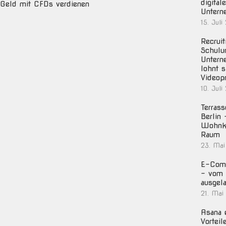
digital
Geld mit CFDs verdienen
Untern
15. Juli
Recruit
Schulu
Untern
lohnt s
Videop
10. Juli
Terras
Berlin
Wohnko
Raum
23. Mai
E-Com
– vom 
ausgela
21. Mai
Asana e
Vorteil