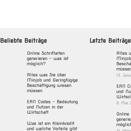
Beliebte Beiträge
Letzte Beiträge
Online Schriftarten
Alles 
generieren – was ist
Minjob
möglich?
Beschä
müsse
Alles was Sie über
13. Jan
Minjob und Geringfügige
Beschäftigung wissen
EAN Co
müssen
und Nu
Wirtsc
EAN Codes – Bedeutung
8. Mai 
und Nutzen in der
Wirtschaft
Online 
generie
Was ist ein Kleinkredit
möglic
und welche Vorteile gibt
31. Okt