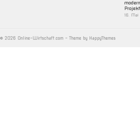
moder
Projek
16. Mai
© 2026
Online-Wirtschaft.com
- Theme by
HappyThemes