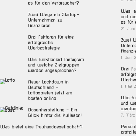
es für den Verbraucher?
Was ist
Zwei Wege ein Startup-
und we
Unternehmen zu
es für
finanzieren
21. Juni
Drei Faktoren für eine
Zwei W
erfolgreiche
Untern
Werbestrategie
finanzi
1. Juni 
Wie funktioniert Instagram
und welche Zielgruppen
Drei Fa
werden angesprochen?
erfolgr
Werbes
Neuer Lockdown in
1. Mai 
Deutschland –
Lottospielen jetzt am
Wie fun
besten online
und we
werden
Dosenherstellung – Ein
Blick hinter die Kulissen!
7. März
Persön
Was bietet eine Treuhandgesellschaft?
erstell