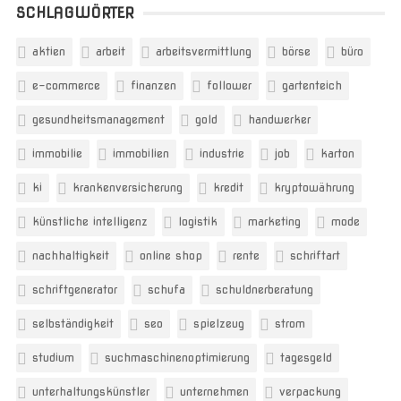
SCHLAGWÖRTER
aktien
arbeit
arbeitsvermittlung
börse
büro
e-commerce
finanzen
follower
gartenteich
gesundheitsmanagement
gold
handwerker
immobilie
immobilien
industrie
job
karton
ki
krankenversicherung
kredit
kryptowährung
künstliche intelligenz
logistik
marketing
mode
nachhaltigkeit
online shop
rente
schriftart
schriftgenerator
schufa
schuldnerberatung
selbständigkeit
seo
spielzeug
strom
studium
suchmaschinenoptimierung
tagesgeld
unterhaltungskünstler
unternehmen
verpackung