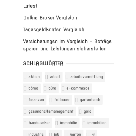
Latest
Online Broker Vergleich
Tagesgeldkonten Vergleich
Versicherungen im Vergleich – Beträge
sparen und Leistungen sicherstellen
SCHLAGWÖRTER
aktien
arbeit
arbeitsvermittlung
börse
büro
e-commerce
finanzen
follower
gartenteich
gesundheitsmanagement
gold
handwerker
immobilie
immobilien
industrie
job
karton
ki