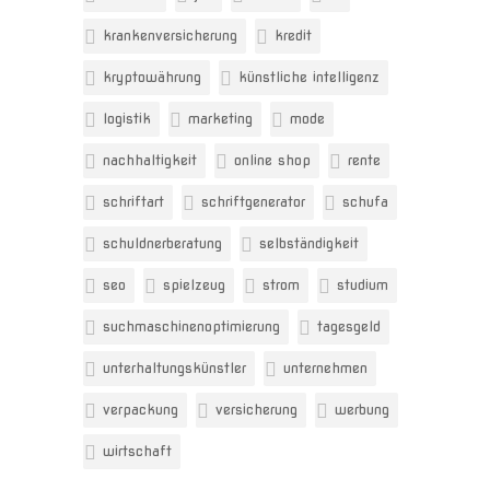
krankenversicherung
kredit
kryptowährung
künstliche intelligenz
logistik
marketing
mode
nachhaltigkeit
online shop
rente
schriftart
schriftgenerator
schufa
schuldnerberatung
selbständigkeit
seo
spielzeug
strom
studium
suchmaschinenoptimierung
tagesgeld
unterhaltungskünstler
unternehmen
verpackung
versicherung
werbung
wirtschaft