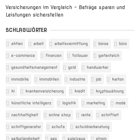
Versicherungen im Vergleich – Beträge sparen und
Leistungen sicherstellen
SCHLAGWÖRTER
aktien
arbeit
arbeitsvermittlung
börse
büro
e-commerce
finanzen
follower
gartenteich
gesundheitsmanagement
gold
handwerker
immobilie
immobilien
industrie
job
karton
ki
krankenversicherung
kredit
kryptowährung
künstliche intelligenz
logistik
marketing
mode
nachhaltigkeit
online shop
rente
schriftart
schriftgenerator
schufa
schuldnerberatung
selbständigkeit
seo
spielzeug
strom