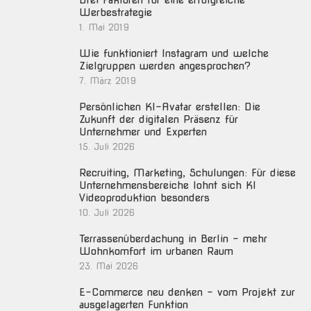
Drei Faktoren für eine erfolgreiche
Werbestrategie
1. Mai 2019
Wie funktioniert Instagram und welche
Zielgruppen werden angesprochen?
7. März 2019
Persönlichen KI-Avatar erstellen: Die
Zukunft der digitalen Präsenz für
Unternehmer und Experten
15. Juli 2026
Recruiting, Marketing, Schulungen: Für diese
Unternehmensbereiche lohnt sich KI
Videoproduktion besonders
10. Juli 2026
Terrassenüberdachung in Berlin – mehr
Wohnkomfort im urbanen Raum
23. Mai 2026
E-Commerce neu denken – vom Projekt zur
ausgelagerten Funktion