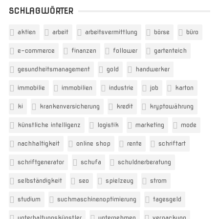
SCHLAGWÖRTER
aktien
arbeit
arbeitsvermittlung
börse
büro
e-commerce
finanzen
follower
gartenteich
gesundheitsmanagement
gold
handwerker
immobilie
immobilien
industrie
job
karton
ki
krankenversicherung
kredit
kryptowährung
künstliche intelligenz
logistik
marketing
mode
nachhaltigkeit
online shop
rente
schriftart
schriftgenerator
schufa
schuldnerberatung
selbständigkeit
seo
spielzeug
strom
studium
suchmaschinenoptimierung
tagesgeld
unterhaltungskünstler
unternehmen
verpackung