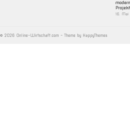
moder
Projek
16. Mai
© 2026
Online-Wirtschaft.com
- Theme by
HappyThemes