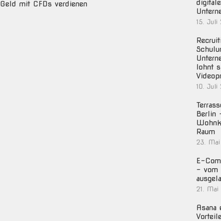
digital
Geld mit CFDs verdienen
Untern
15. Juli
Recruit
Schulu
Untern
lohnt s
Videop
10. Juli
Terras
Berlin
Wohnko
Raum
23. Mai
E-Com
– vom 
ausgela
21. Mai
Asana e
Vorteil