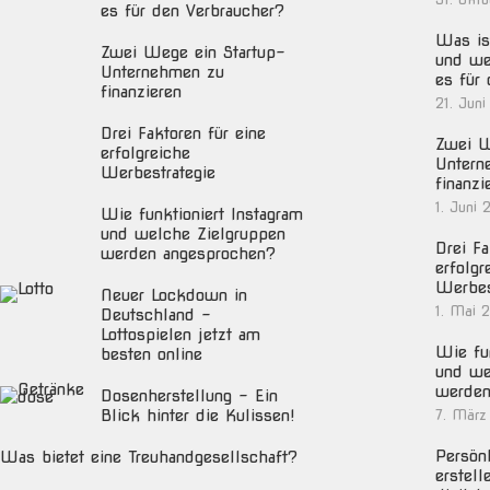
es für den Verbraucher?
Was ist
Zwei Wege ein Startup-
und we
Unternehmen zu
es für
finanzieren
21. Juni
Drei Faktoren für eine
Zwei W
erfolgreiche
Untern
Werbestrategie
finanzi
1. Juni 
Wie funktioniert Instagram
und welche Zielgruppen
Drei Fa
werden angesprochen?
erfolgr
Werbes
Neuer Lockdown in
1. Mai 
Deutschland –
Lottospielen jetzt am
Wie fun
besten online
und we
werden
Dosenherstellung – Ein
Blick hinter die Kulissen!
7. März
Persön
Was bietet eine Treuhandgesellschaft?
erstell