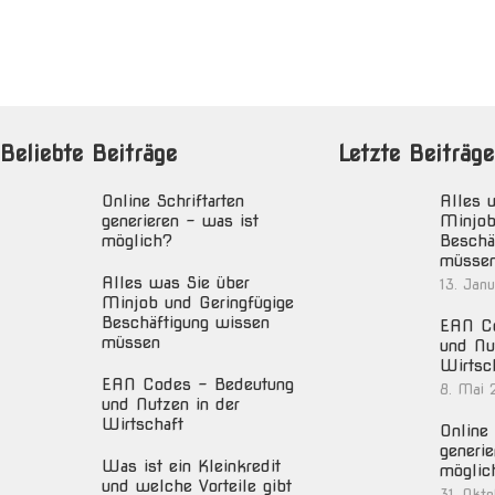
Beliebte Beiträge
Letzte Beiträge
Online Schriftarten
Alles 
generieren – was ist
Minjob
möglich?
Beschä
müsse
Alles was Sie über
13. Jan
Minjob und Geringfügige
Beschäftigung wissen
EAN Co
müssen
und Nu
Wirtsc
EAN Codes – Bedeutung
8. Mai 
und Nutzen in der
Wirtschaft
Online 
generie
Was ist ein Kleinkredit
möglic
und welche Vorteile gibt
31. Okt