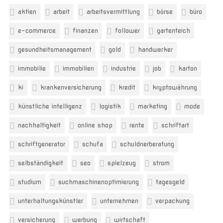
aktien
arbeit
arbeitsvermittlung
börse
büro
e-commerce
finanzen
follower
gartenteich
gesundheitsmanagement
gold
handwerker
immobilie
immobilien
industrie
job
karton
ki
krankenversicherung
kredit
kryptowährung
künstliche intelligenz
logistik
marketing
mode
nachhaltigkeit
online shop
rente
schriftart
schriftgenerator
schufa
schuldnerberatung
selbständigkeit
seo
spielzeug
strom
studium
suchmaschinenoptimierung
tagesgeld
unterhaltungskünstler
unternehmen
verpackung
versicherung
werbung
wirtschaft