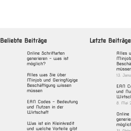
Beliebte Beiträge
Letzte Beiträge
Online Schriftarten
Alles 
generieren – was ist
Minjob
möglich?
Beschä
müsse
Alles was Sie über
13. Jan
Minjob und Geringfügige
Beschäftigung wissen
EAN Co
müssen
und Nu
Wirtsc
EAN Codes – Bedeutung
8. Mai 
und Nutzen in der
Wirtschaft
Online 
generie
Was ist ein Kleinkredit
möglic
und welche Vorteile gibt
31. Okt