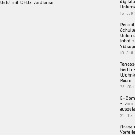
digital
Geld mit CFDs verdienen
Untern
15. Juli
Recruit
Schulu
Untern
lohnt s
Videop
10. Juli
Terras
Berlin
Wohnko
Raum
23. Mai
E-Com
– vom 
ausgela
21. Mai
Asana e
Vorteil