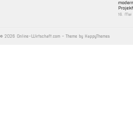
moder
Projek
16. Mai
© 2026
Online-Wirtschaft.com
- Theme by
HappyThemes