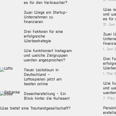
es für den Verbraucher?
Was ist
Zwei Wege ein Startup-
und we
Unternehmen zu
es für
finanzieren
21. Juni
Drei Faktoren für eine
Zwei W
erfolgreiche
Untern
Werbestrategie
finanzi
1. Juni 
Wie funktioniert Instagram
und welche Zielgruppen
Drei Fa
werden angesprochen?
erfolgr
Werbes
Neuer Lockdown in
1. Mai 
Deutschland –
Lottospielen jetzt am
Wie fun
besten online
und we
werden
Dosenherstellung – Ein
Blick hinter die Kulissen!
7. März
Persön
Was bietet eine Treuhandgesellschaft?
erstell