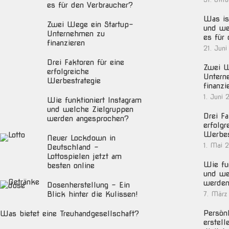
es für den Verbraucher?
Was ist
Zwei Wege ein Startup-
und we
Unternehmen zu
es für
finanzieren
21. Juni
Drei Faktoren für eine
Zwei W
erfolgreiche
Untern
Werbestrategie
finanzi
1. Juni 
Wie funktioniert Instagram
und welche Zielgruppen
Drei Fa
werden angesprochen?
erfolgr
Werbes
Neuer Lockdown in
1. Mai 
Deutschland –
Lottospielen jetzt am
Wie fun
besten online
und we
werden
Dosenherstellung – Ein
Blick hinter die Kulissen!
7. März
Persön
Was bietet eine Treuhandgesellschaft?
erstell