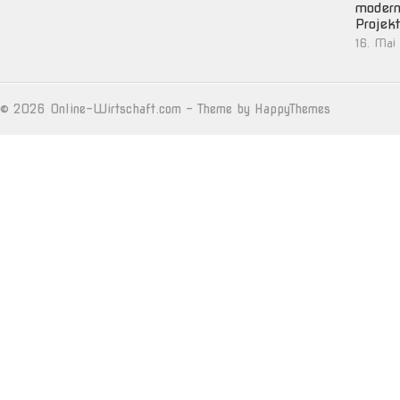
moder
Projek
16. Mai
© 2026
Online-Wirtschaft.com
- Theme by
HappyThemes