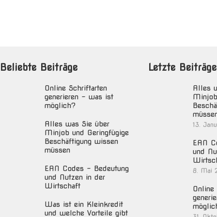
Beliebte Beiträge
Letzte Beiträge
Online Schriftarten
Alles 
generieren – was ist
Minjob
möglich?
Beschä
müsse
Alles was Sie über
13. Jan
Minjob und Geringfügige
Beschäftigung wissen
EAN Co
müssen
und Nu
Wirtsc
EAN Codes – Bedeutung
8. Mai 
und Nutzen in der
Wirtschaft
Online 
generie
Was ist ein Kleinkredit
möglic
und welche Vorteile gibt
31. Okt