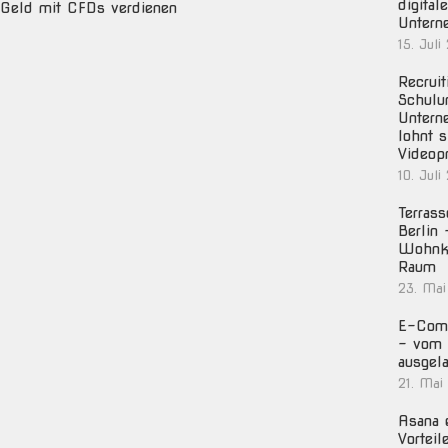
digital
Geld mit CFDs verdienen
Untern
15. Juli
Recruit
Schulu
Untern
lohnt s
Videop
10. Juli
Terras
Berlin
Wohnko
Raum
23. Mai
E-Com
– vom 
ausgela
21. Mai
Asana e
Vorteil