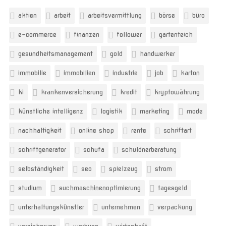
aktien
arbeit
arbeitsvermittlung
börse
büro
e-commerce
finanzen
follower
gartenteich
gesundheitsmanagement
gold
handwerker
immobilie
immobilien
industrie
job
karton
ki
krankenversicherung
kredit
kryptowährung
künstliche intelligenz
logistik
marketing
mode
nachhaltigkeit
online shop
rente
schriftart
schriftgenerator
schufa
schuldnerberatung
selbständigkeit
seo
spielzeug
strom
studium
suchmaschinenoptimierung
tagesgeld
unterhaltungskünstler
unternehmen
verpackung