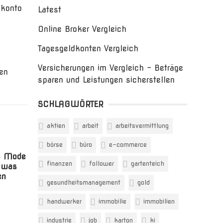
okonto
Latest
Online Broker Vergleich
Tagesgeldkonten Vergleich
Versicherungen im Vergleich – Beträge
en
sparen und Leistungen sicherstellen
SCHLAGWÖRTER
aktien
arbeit
arbeitsvermittlung
börse
büro
e-commerce
e Mode
finanzen
follower
gartenteich
d was
en
gesundheitsmanagement
gold
handwerker
immobilie
immobilien
industrie
job
karton
ki