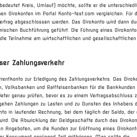
 bedeutet Kreis, Umlauf) möchte, sollte er die unterschied
en Girokonten im Portal Konto-test.com vergleichen. Für d
ertrag abgeschlossen werden. Das Girokonto wird dann du
nischen Buchführung geführt. Die Führung eines Girokonto
die Teilnahme am wirtschaftlichen und gesellschaftlichen
ser Zahlungsverkehr
rentkonto zur Erledigung des Zahlungsverkehrs. Das Girok
en, Volksbanken und Raiffeisenbanken für die Bankkunden
ieter genau prüfen, bevor es zu einem Vertragsabschluss z
gehen Zahlungen zu Lasten und zu Gunsten des Inhabers 
nto in laufender Rechnung, bei dem täglich der Saldo, der
wird. Die Abwicklung der Geldgeschäfte durch das Girokon
en Angeboten, um die Kunden zur Eröffnung eines Girokont
r Konsument genügend Zeit mitbringen. Man sollte die