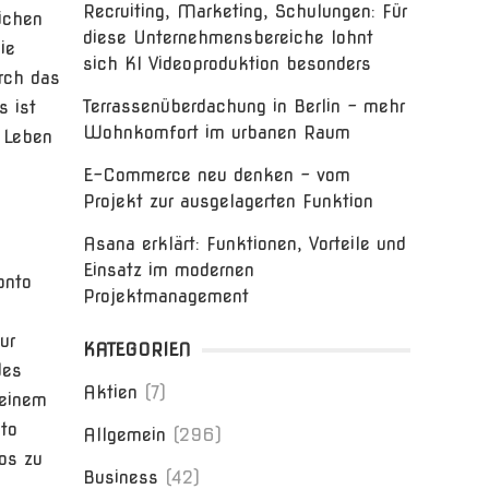
Recruiting, Marketing, Schulungen: Für
lichen
diese Unternehmensbereiche lohnt
ie
sich KI Videoproduktion besonders
rch das
Terrassenüberdachung in Berlin – mehr
s ist
Wohnkomfort im urbanen Raum
 Leben
E-Commerce neu denken – vom
Projekt zur ausgelagerten Funktion
Asana erklärt: Funktionen, Vorteile und
Einsatz im modernen
onto
Projektmanagement
ur
KATEGORIEN
des
Aktien
(7)
 einem
to
Allgemein
(296)
os zu
Business
(42)