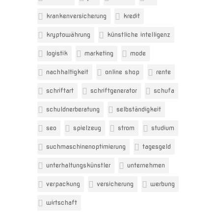
krankenversicherung
kredit
kryptowährung
künstliche intelligenz
logistik
marketing
mode
nachhaltigkeit
online shop
rente
schriftart
schriftgenerator
schufa
schuldnerberatung
selbständigkeit
seo
spielzeug
strom
studium
suchmaschinenoptimierung
tagesgeld
unterhaltungskünstler
unternehmen
verpackung
versicherung
werbung
wirtschaft