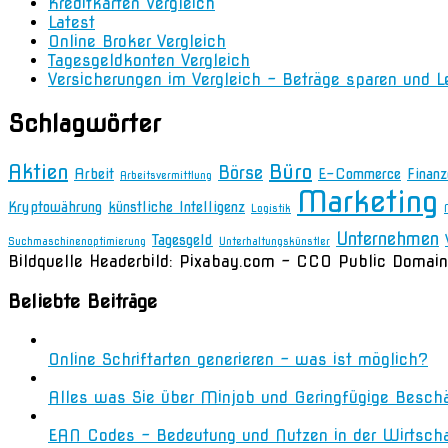
Kreditkarten Vergleich
Latest
Online Broker Vergleich
Tagesgeldkonten Vergleich
Versicherungen im Vergleich – Beträge sparen und L
Schlagwörter
Aktien
Büro
Börse
Arbeit
E-Commerce
Finanz
Arbeitsvermittlung
Marketing
Kryptowährung
künstliche Intelligenz
Logistik
Unternehmen
Tagesgeld
Suchmaschinenoptimierung
Unterhaltungskünstler
Bildquelle Headerbild: Pixabay.com - CC0 Public Domain
Beliebte Beiträge
Online Schriftarten generieren – was ist möglich?
Alles was Sie über Minjob und Geringfügige Besch
EAN Codes – Bedeutung und Nutzen in der Wirtsch