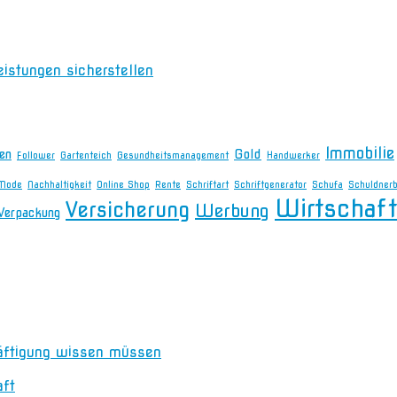
eistungen sicherstellen
Immobilie
en
Gold
Follower
Gartenteich
Gesundheitsmanagement
Handwerker
Mode
Nachhaltigkeit
Online Shop
Rente
Schriftart
Schriftgenerator
Schufa
Schuldner
Wirtschaft
Versicherung
Werbung
Verpackung
äftigung wissen müssen
aft