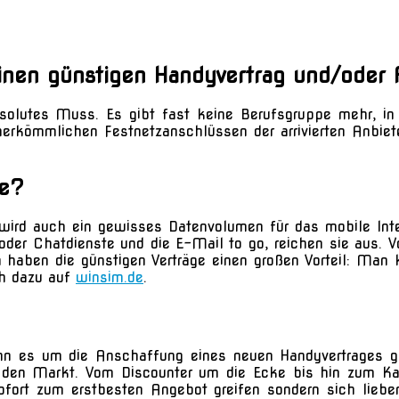
nen günstigen Handyvertrag und/oder A
 absolutes Muss. Es gibt fast keine Berufsgruppe mehr, 
herkömmlichen Festnetzanschlüssen der arrivierten Anbiet
ge?
 wird auch ein gewisses Datenvolumen für das mobile In
der Chatdienste und die E-Mail to go, reichen sie aus. V
aben die günstigen Verträge einen großen Vorteil: Man ka
ch dazu auf
winsim.de
.
nn es um die Anschaffung eines neuen Handyvertrages ge
 den Markt. Vom Discounter um die Ecke bis hin zum Kaff
sofort zum erstbesten Angebot greifen sondern sich liebe