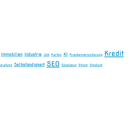
Kredit
Immobilien
Industrie
KI
Job
Karton
Krankenversicherung
SEO
Selbständigkeit
beratung
Spielzeug
Strom
Studium