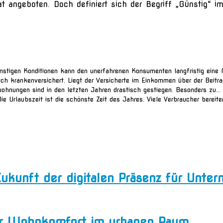
 angeboten. Doch definiert sich der Begriff „Günstig“ i
nstigen Konditionen kann den unerfahrenen Konsumenten langfristig eine 
ich krankenversichert. Liegt der Versicherte im Einkommen über der Beitr
nungen sind in den letzten Jahren drastisch gestiegen. Besonders zu...
Die Urlaubszeit ist die schönste Zeit des Jahres. Viele Verbraucher bereite
 Zukunft der digitalen Präsenz für Unt
ehr Wohnkomfort im urbanen Raum