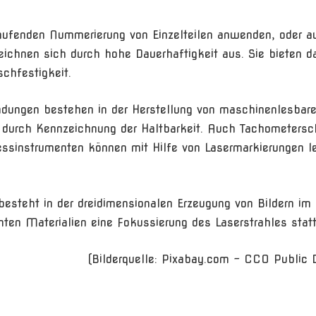
tlaufenden Nummerierung von Einzelteilen anwenden, oder a
eichnen sich durch hohe Dauerhaftigkeit aus. Sie bieten d
chfestigkeit.
ndungen bestehen in der Herstellung von maschinenlesbar
e durch Kennzeichnung der Haltbarkeit. Auch Tachometersc
ssinstrumenten können mit Hilfe von Lasermarkierungen le
esteht in der dreidimensionalen Erzeugung von Bildern im 
enten Materialien eine Fokussierung des Laserstrahles statt
(Bilderquelle: Pixabay.com – CC0 Public 