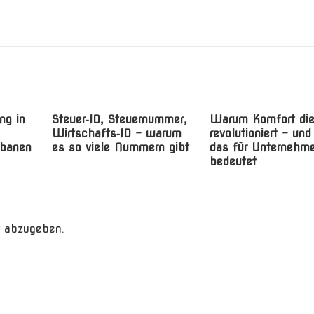
ng in
Steuer‑ID, Steuernummer,
Warum Komfort di
Wirtschafts‑ID – warum
revolutioniert – un
rbanen
es so viele Nummern gibt
das für Unternehm
bedeutet
 abzugeben.