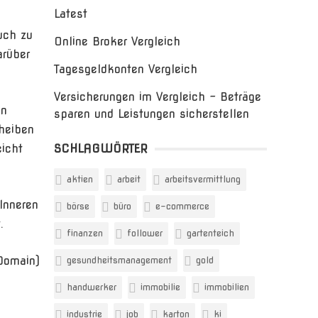
Latest
uch zu
Online Broker Vergleich
arüber
Tagesgeldkonten Vergleich
Versicherungen im Vergleich – Beträge
en
sparen und Leistungen sicherstellen
heiben
icht
SCHLAGWÖRTER
aktien
arbeit
arbeitsvermittlung
Inneren
börse
büro
e-commerce
.
finanzen
follower
gartenteich
Domain)
gesundheitsmanagement
gold
handwerker
immobilie
immobilien
industrie
job
karton
ki