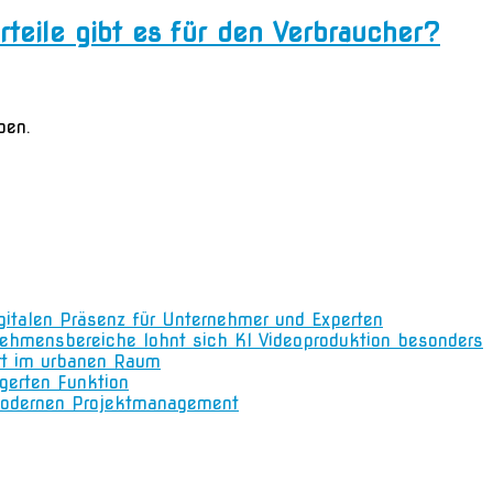
rteile gibt es für den Verbraucher?
ben.
igitalen Präsenz für Unternehmer und Experten
nehmensbereiche lohnt sich KI Videoproduktion besonders
rt im urbanen Raum
gerten Funktion
m modernen Projektmanagement