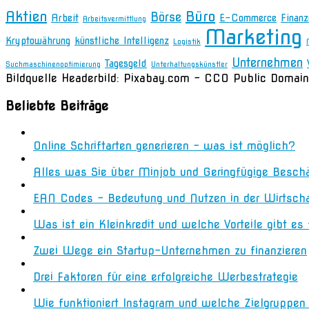
Aktien
Büro
Börse
Arbeit
E-Commerce
Finanz
Arbeitsvermittlung
Marketing
Kryptowährung
künstliche Intelligenz
Logistik
Unternehmen
Tagesgeld
Suchmaschinenoptimierung
Unterhaltungskünstler
Bildquelle Headerbild: Pixabay.com - CC0 Public Domain
Beliebte Beiträge
Online Schriftarten generieren – was ist möglich?
Alles was Sie über Minjob und Geringfügige Besch
EAN Codes – Bedeutung und Nutzen in der Wirtsch
Was ist ein Kleinkredit und welche Vorteile gibt es
Zwei Wege ein Startup-Unternehmen zu finanzieren
Drei Faktoren für eine erfolgreiche Werbestrategie
Wie funktioniert Instagram und welche Zielgruppe