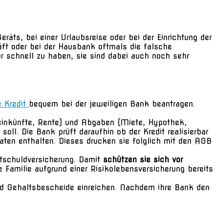
räts, bei einer Urlaubsreise oder bei der Einrichtung der
ft oder bei der Hausbank oftmals die falsche
ur schnell zu haben, sie sind dabei auch noch sehr
 Kredit
bequem bei der jeweiligen Bank beantragen.
eteinkünfte, Rente) und Abgaben (Miete, Hypothek,
ll. Die Bank prüft daraufhin ob der Kredit realisierbar
 Daten enthalten. Dieses drucken sie folglich mit den AGB
stschuldversicherung. Damit
schützen sie sich vor
e Familie aufgrund einer Risikolebensversicherung bereits
nd Gehaltsbescheide einreichen. Nachdem ihre Bank den