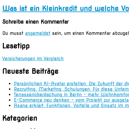
Was ist ein Kleinkredit und welche Vo
Schreibe einen Kommentar
Du musst
angemeldet
sein, um einen Kommentar abzuge
Lesetipp
Versicherungen im Vergleich
Neueste Beiträge
Persönlichen KI-Avatar erstellen: Die Zukunft der d
Recruiting, Marketing, Schulungen: Für diese Unter
Terrassenüberdachung in Berlin – mehr Wohnkomfo
E-Commerce neu denken – vom Projekt zur ausgela
Asana erklärt: Funktionen, Vorteile und Einsatz i
Kategorien