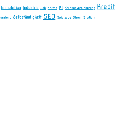
Kredit
Immobilien
Industrie
KI
Job
Karton
Krankenversicherung
SEO
Selbständigkeit
beratung
Spielzeug
Strom
Studium