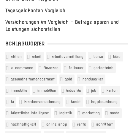
Tagesgeldkonten Vergleich
Versicherungen im Vergleich – Beträge sparen und
Leistungen sicherstellen
SCHLAGWÖRTER
aktien
arbeit
arbeitsvermittlung
börse
büro
e-commerce
finanzen
follower
gartenteich
gesundheitsmanagement
gold
handwerker
immobilie
immobilien
industrie
job
karton
ki
krankenversicherung
kredit
kryptowährung
künstliche intelligenz
logistik
marketing
mode
nachhaltigkeit
online shop
rente
schriftart