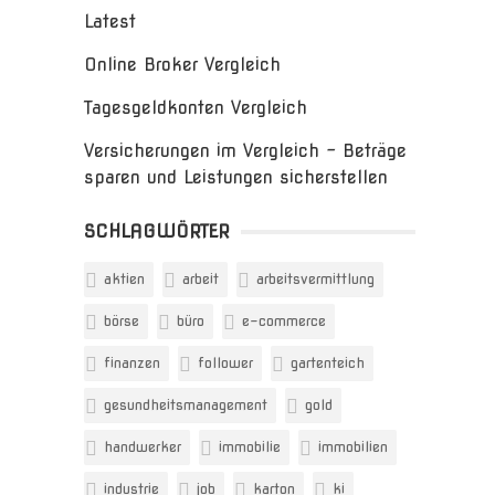
Latest
Online Broker Vergleich
Tagesgeldkonten Vergleich
Versicherungen im Vergleich – Beträge
sparen und Leistungen sicherstellen
SCHLAGWÖRTER
aktien
arbeit
arbeitsvermittlung
börse
büro
e-commerce
finanzen
follower
gartenteich
gesundheitsmanagement
gold
handwerker
immobilie
immobilien
industrie
job
karton
ki