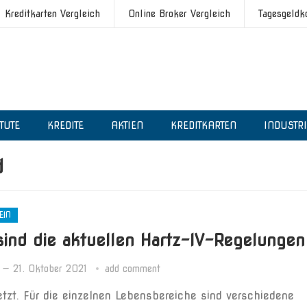
Kreditkarten Vergleich
Online Broker Vergleich
Tagesgeldk
ITUTE
KREDITE
AKTIEN
KREDITKARTEN
INDUSTR
d
EIN
sind die aktuellen Hartz-IV-Regelungen
—
21. Oktober 2021
add comment
etzt. Für die einzelnen Lebensbereiche sind verschiedene