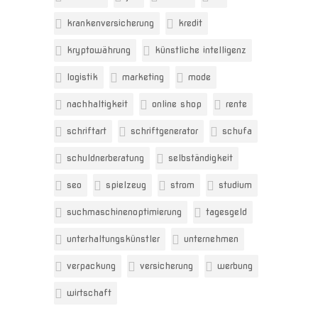
krankenversicherung
kredit
kryptowährung
künstliche intelligenz
logistik
marketing
mode
nachhaltigkeit
online shop
rente
schriftart
schriftgenerator
schufa
schuldnerberatung
selbständigkeit
seo
spielzeug
strom
studium
suchmaschinenoptimierung
tagesgeld
unterhaltungskünstler
unternehmen
verpackung
versicherung
werbung
wirtschaft