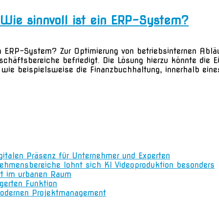
Wie sinnvoll ist ein ERP-System?
in ERP-System? Zur Optimierung von betriebsinternen Abl
chäftsbereiche befriedigt. Die Lösung hierzu könnte die 
 wie beispielsweise die Finanzbuchhaltung, innerhalb eine
igitalen Präsenz für Unternehmer und Experten
nehmensbereiche lohnt sich KI Videoproduktion besonders
rt im urbanen Raum
gerten Funktion
m modernen Projektmanagement