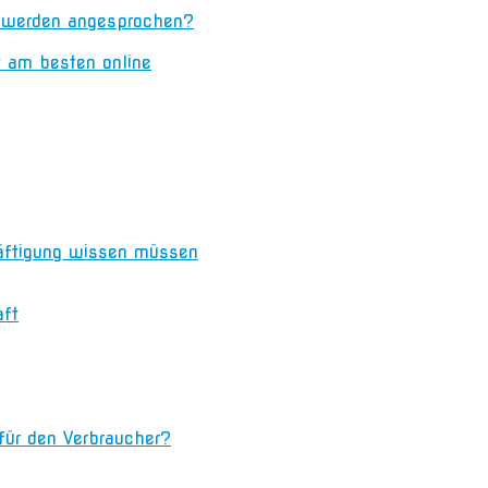
n werden angesprochen?
t am besten online
äftigung wissen müssen
aft
 für den Verbraucher?