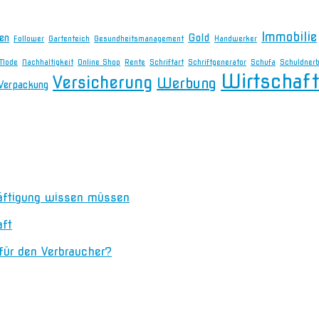
Immobilie
en
Gold
Follower
Gartenteich
Gesundheitsmanagement
Handwerker
Mode
Nachhaltigkeit
Online Shop
Rente
Schriftart
Schriftgenerator
Schufa
Schuldner
Wirtschaft
Versicherung
Werbung
Verpackung
äftigung wissen müssen
aft
 für den Verbraucher?