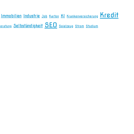
Kredit
Immobilien
Industrie
KI
Job
Karton
Krankenversicherung
SEO
Selbständigkeit
beratung
Spielzeug
Strom
Studium