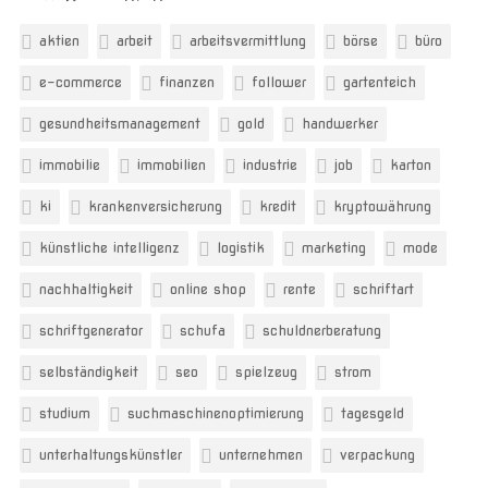
aktien
arbeit
arbeitsvermittlung
börse
büro
e-commerce
finanzen
follower
gartenteich
gesundheitsmanagement
gold
handwerker
immobilie
immobilien
industrie
job
karton
ki
krankenversicherung
kredit
kryptowährung
künstliche intelligenz
logistik
marketing
mode
nachhaltigkeit
online shop
rente
schriftart
schriftgenerator
schufa
schuldnerberatung
selbständigkeit
seo
spielzeug
strom
studium
suchmaschinenoptimierung
tagesgeld
unterhaltungskünstler
unternehmen
verpackung