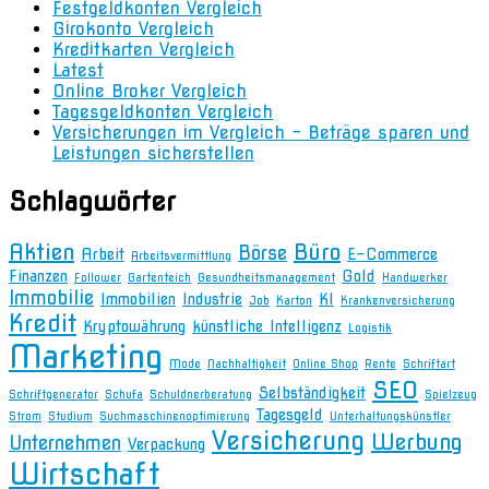
Festgeldkonten Vergleich
Girokonto Vergleich
Kreditkarten Vergleich
Latest
Online Broker Vergleich
Tagesgeldkonten Vergleich
Versicherungen im Vergleich – Beträge sparen und
Leistungen sicherstellen
Schlagwörter
Aktien
Büro
Börse
Arbeit
E-Commerce
Arbeitsvermittlung
Finanzen
Gold
Follower
Gartenteich
Gesundheitsmanagement
Handwerker
Immobilie
Immobilien
Industrie
KI
Job
Karton
Krankenversicherung
Kredit
Kryptowährung
künstliche Intelligenz
Logistik
Marketing
Mode
Nachhaltigkeit
Online Shop
Rente
Schriftart
SEO
Selbständigkeit
Schriftgenerator
Schufa
Schuldnerberatung
Spielzeug
Tagesgeld
Strom
Studium
Suchmaschinenoptimierung
Unterhaltungskünstler
Versicherung
Werbung
Unternehmen
Verpackung
Wirtschaft