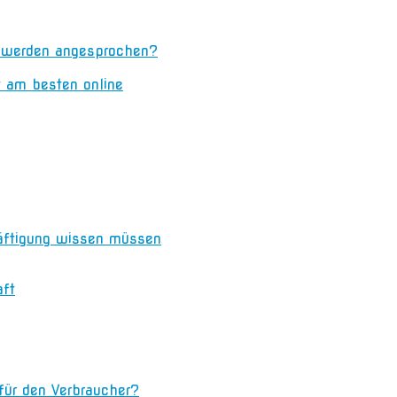
n werden angesprochen?
t am besten online
äftigung wissen müssen
aft
 für den Verbraucher?