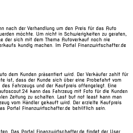
nn nach der Verhandlung um den Preis für das Auto
erden möchte. Um nicht in Schwierigkeiten zu geraten,
ige der sich mit dem Thema Autoverkauf noch nie
rkaufs kundig machen. Im Portal Finanzwirtschafter.de
uto dem Kunden präsentiert wird. Der Verkäufer zahlt für
nte ist, dass der Kunde sich über eine Probefahrt vom
des Fahrzeugs und der Kaufpreis offengelegt. Eine
. autoscout.24 kann das Fahrzeug mit Foto für die Kunden
len Zeitung zu schalten. Last but not least kann man
eug vom Händler gekauft wird. Der erzielte Kaufpreis
Portal Finanzwirtschafter.de behilflich sein.
ten. Das Portal Finanzwirtschafter.de findet der User