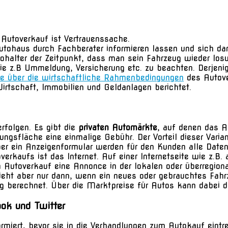
Autoverkauf ist Vertrauenssache.
utohaus durch Fachberater informieren lassen und sich da
halter der Zeitpunkt, dass man sein Fahrzeug wieder losw
wie z.B Ummeldung, Versicherung etc. zu beachten. Derjen
de über die wirtschaftliche Rahmenbedingungen
des Autove
rtschaft, Immobilien und Geldanlagen berichtet.
rfolgen. Es gibt die
privaten Automärkte
, auf denen das A
ngsfläche eine einmalige Gebühr. Der Vorteil dieser Varia
r ein Anzeigenformular werden für den Kunden alle Daten 
verkaufs ist das Internet. Auf einer Internetseite wie z.B
 Autoverkauf eine Annonce in der lokalen oder überregiona
eht aber nur dann, wenn ein neues oder gebrauchtes Fahrz
erechnet. Über die Marktpreise für Autos kann dabei das 
ook und Twitter
ormiert, bevor sie in die Verhandlungen zum Autokauf eintre