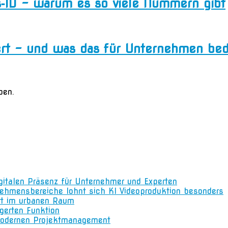
s‑ID – warum es so viele Nummern gibt
rt – und was das für Unternehmen bed
ben.
igitalen Präsenz für Unternehmer und Experten
nehmensbereiche lohnt sich KI Videoproduktion besonders
rt im urbanen Raum
gerten Funktion
m modernen Projektmanagement