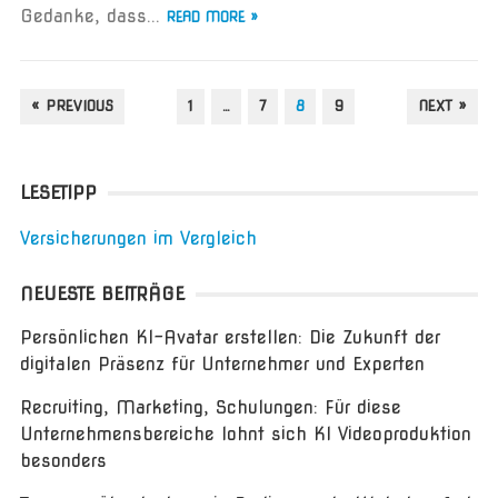
Gedanke, dass...
READ MORE »
SEITENNUMMERIERUNG
« PREVIOUS
1
…
7
8
9
NEXT »
DER
BEITRÄGE
LESETIPP
Versicherungen im Vergleich
NEUESTE BEITRÄGE
Persönlichen KI-Avatar erstellen: Die Zukunft der
digitalen Präsenz für Unternehmer und Experten
Recruiting, Marketing, Schulungen: Für diese
Unternehmensbereiche lohnt sich KI Videoproduktion
besonders