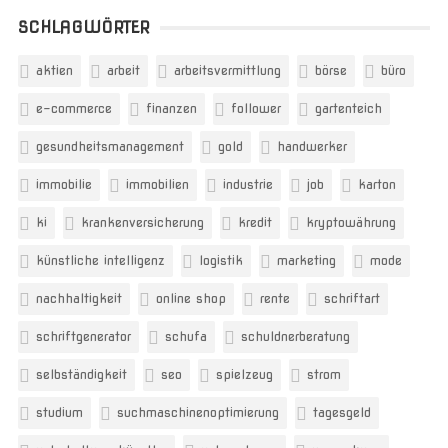
SCHLAGWÖRTER
aktien
arbeit
arbeitsvermittlung
börse
büro
e-commerce
finanzen
follower
gartenteich
gesundheitsmanagement
gold
handwerker
immobilie
immobilien
industrie
job
karton
ki
krankenversicherung
kredit
kryptowährung
künstliche intelligenz
logistik
marketing
mode
nachhaltigkeit
online shop
rente
schriftart
schriftgenerator
schufa
schuldnerberatung
selbständigkeit
seo
spielzeug
strom
studium
suchmaschinenoptimierung
tagesgeld