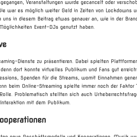
ckgegangen, Veranstaltungen wurde gecancelt oder verscho
e war es möglich weiter Geld in Zeiten von Lockdowns u
uns in diesem Beitrag etwas genauer an, wie in der Bran
Möglichkeiten Event-DJs genutzt haben.
ve
eaming-Dienste zu präsentieren. Dabei spielten Plattforme
denn dort konnte virtuelles Publikum und Fans gut erreich
 Sessions, Spenden für die Streams, womit Einnahmen gener
enn beim Online-Streaming spielte immer noch der Faktor 
Rolle. Problematisch stellten sich auch Urheberrechtsfra
 Interaktion mit dem Publikum.
ooperationen
tzten neue Geschäftsmodelle und Kooperationen. Musik wu