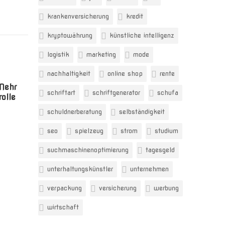
krankenversicherung
kredit
kryptowährung
künstliche intelligenz
logistik
marketing
mode
nachhaltigkeit
online shop
rente
Mehr
schriftart
schriftgenerator
schufa
rolle
schuldnerberatung
selbständigkeit
seo
spielzeug
strom
studium
suchmaschinenoptimierung
tagesgeld
unterhaltungskünstler
unternehmen
verpackung
versicherung
werbung
wirtschaft