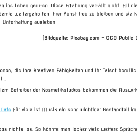
ins Leben gerufen. Diese Erfahrung verfällt nicht. All di
ie weitergeholfen Ihrer Kunst treu zu bleiben und sie 
d Unterhaltung ausleben.
(Bildquelle: Pixabay.com – CC0 Public 
onen, die ihre kreativen Fähigkeiten und ihr Talent beruflic
...
llem Betreiber der Kosmetikstudios bekommen die Auswir
.
-Date
Für viele ist Musik ein sehr wichtiger Bestandteil im
os nichts los. So könnte man locker viele weitere Sprüche