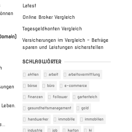
e
Latest
können
Online Broker Vergleich
Tagesgeldkonten Vergleich
Domain)
Versicherungen im Vergleich – Beträge
sparen und Leistungen sicherstellen
SCHLAGWÖRTER
h
aktien
arbeit
arbeitsvermittlung
börse
büro
e-commerce
kungen
finanzen
follower
gartenteich
 Leben.
gesundheitsmanagement
gold
handwerker
immobilie
immobilien
...
industrie
job
karton
ki