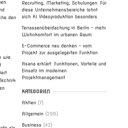
ben.
Recruiting, Marketing, Schulungen: Für
nd
diese Unternehmensbereiche lohnt
sich KI Videoproduktion besonders
che den
Terrassenüberdachung in Berlin – mehr
Wohnkomfort im urbanen Raum
E-Commerce neu denken – vom
Projekt zur ausgelagerten Funktion
n wie
Asana erklärt: Funktionen, Vorteile und
t
Einsatz im modernen
iert
Projektmanagement
Technik
gen
KATEGORIEN
Aktien
(7)
Allgemein
(296)
Business
(42)
rde als