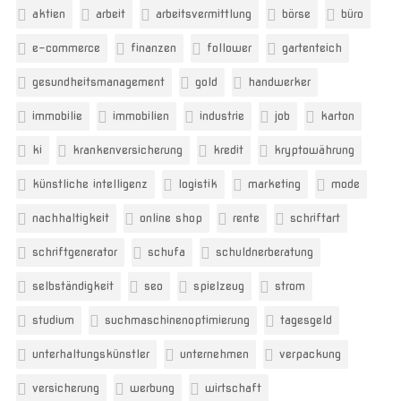
aktien
arbeit
arbeitsvermittlung
börse
büro
e-commerce
finanzen
follower
gartenteich
gesundheitsmanagement
gold
handwerker
immobilie
immobilien
industrie
job
karton
ki
krankenversicherung
kredit
kryptowährung
künstliche intelligenz
logistik
marketing
mode
nachhaltigkeit
online shop
rente
schriftart
schriftgenerator
schufa
schuldnerberatung
selbständigkeit
seo
spielzeug
strom
studium
suchmaschinenoptimierung
tagesgeld
unterhaltungskünstler
unternehmen
verpackung
versicherung
werbung
wirtschaft