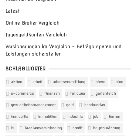
Latest
Online Broker Vergleich
Tagesgeldkonten Vergleich
Versicherungen im Vergleich – Beträge sparen und
Leistungen sicherstellen
SCHLAGWÖRTER
aktien
arbeit
arbeitsvermittlung
börse
büro
e-commerce
finanzen
follower
gartenteich
gesundheitsmanagement
gold
handwerker
immobilie
immobilien
industrie
job
karton
ki
krankenversicherung
kredit
kryptowährung