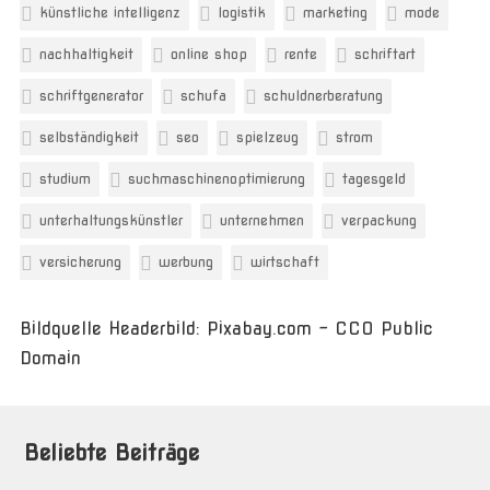
künstliche intelligenz
logistik
marketing
mode
nachhaltigkeit
online shop
rente
schriftart
schriftgenerator
schufa
schuldnerberatung
selbständigkeit
seo
spielzeug
strom
studium
suchmaschinenoptimierung
tagesgeld
unterhaltungskünstler
unternehmen
verpackung
versicherung
werbung
wirtschaft
Bildquelle Headerbild: Pixabay.com - CC0 Public
Domain
Beliebte Beiträge