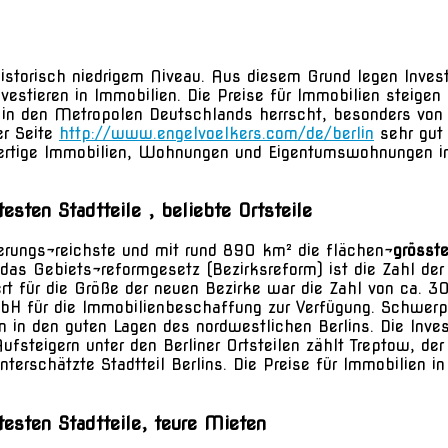
storisch niedrigem Niveau. Aus diesem Grund legen Investor
nvestieren in Immobilien. Die Preise für Immobilien steige
 in den Metropolen Deutschlands herrscht, besonders von
er Seite
http://www.engelvoelkers.com/de/berlin
sehr gut
ertige Immobilien, Wohnungen und Eigentumswohnungen in 
esten Stadtteile , beliebte Ortsteile
erungs¬reichste und mit rund 890 km² die flächen¬
grösst
h das Gebiets¬reformgesetz (Bezirksreform) ist die Zahl de
wert für die Größe der neuen Bezirke war die Zahl von ca.
 für die Immobilienbeschaffung zur Verfügung. Schwerpun
 in den guten Lagen des nordwestlichen Berlins. Die Invest
steigern unter den Berliner Ortsteilen zählt Treptow, der
erschätzte Stadtteil Berlins. Die Preise für Immobilien i
testen Stadtteile, teure Mieten