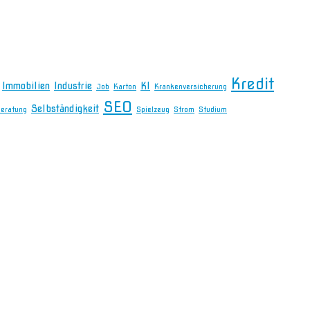
Kredit
Immobilien
Industrie
KI
Job
Karton
Krankenversicherung
SEO
Selbständigkeit
beratung
Spielzeug
Strom
Studium