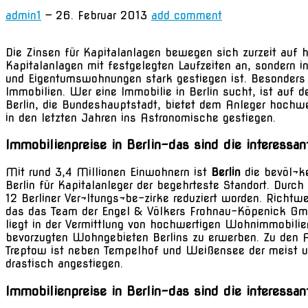
admin1
—
26. Februar 2013
add comment
Die Zinsen für Kapitalanlagen bewegen sich zurzeit auf hi
Kapitalanlagen mit festgelegten Laufzeiten an, sondern i
und Eigentumswohnungen stark gestiegen ist. Besonders
Immobilien. Wer eine Immobilie in Berlin sucht, ist auf d
Berlin, die Bundeshauptstadt, bietet dem Anleger hochw
in den letzten Jahren ins Astronomische gestiegen.
Immobilienpreise in Berlin-das sind die interessant
Mit rund 3,4 Millionen Einwohnern ist
Berlin
die bevöl¬k
Berlin für Kapitalanleger der begehrteste Standort. Durc
12 Berliner Ver¬ltungs¬be-zirke reduziert worden. Richt
das das Team der Engel & Völkers Frohnau-Köpenick GmbH
liegt in der Vermittlung von hochwertigen Wohnimmobilien
bevorzugten Wohngebieten Berlins zu erwerben. Zu den Auf
Treptow ist neben Tempelhof und Weißensee der meist unt
drastisch angestiegen.
Immobilienpreise in Berlin-das sind die interessan