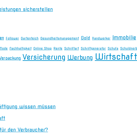
eistungen sicherstellen
Immobilie
en
Gold
Follower
Gartenteich
Gesundheitsmanagement
Handwerker
Mode
Nachhaltigkeit
Online Shop
Rente
Schriftart
Schriftgenerator
Schufa
Schuldner
Wirtschaft
Versicherung
Werbung
Verpackung
äftigung wissen müssen
aft
 für den Verbraucher?