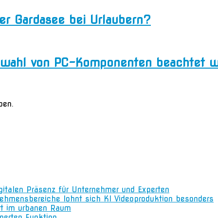
 der Gardasee bei Urlaubern?
Auswahl von PC-Komponenten beachtet 
ben.
igitalen Präsenz für Unternehmer und Experten
nehmensbereiche lohnt sich KI Videoproduktion besonders
rt im urbanen Raum
gerten Funktion