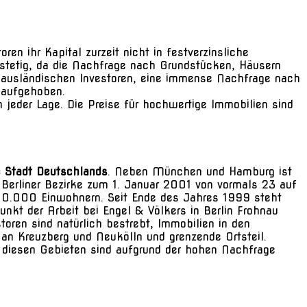
en ihr Kapital zurzeit nicht in festverzinsliche
n stetig, da die Nachfrage nach Grundstücken, Häusern
 ausländischen Investoren, eine immense Nachfrage nach
 aufgehoben.
jeder Lage. Die Preise für hochwertige Immobilien sind
e Stadt Deutschlands
. Neben München und Hamburg ist
r Berliner Bezirke zum 1. Januar 2001 von vormals 23 auf
 300.000 Einwohnern. Seit Ende des Jahres 1999 steht
kt der Arbeit bei Engel & Völkers in Berlin Frohnau
oren sind natürlich bestrebt, Immobilien in den
 an Kreuzberg und Neukölln und grenzende Ortsteil.
n diesen Gebieten sind aufgrund der hohen Nachfrage