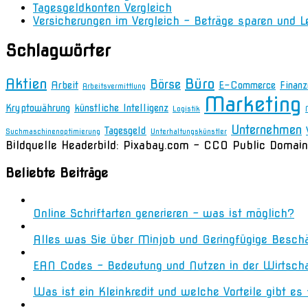
Tagesgeldkonten Vergleich
Versicherungen im Vergleich – Beträge sparen und L
Schlagwörter
Aktien
Büro
Börse
Arbeit
E-Commerce
Finanz
Arbeitsvermittlung
Marketing
Kryptowährung
künstliche Intelligenz
Logistik
Unternehmen
Tagesgeld
Suchmaschinenoptimierung
Unterhaltungskünstler
Bildquelle Headerbild: Pixabay.com - CC0 Public Domain
Beliebte Beiträge
Online Schriftarten generieren – was ist möglich?
Alles was Sie über Minjob und Geringfügige Besch
EAN Codes – Bedeutung und Nutzen in der Wirtsch
Was ist ein Kleinkredit und welche Vorteile gibt es