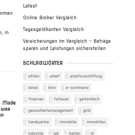
Latest
formen
Online Broker Vergleich
Tagesgeldkonten Vergleich
, in
Versicherungen im Vergleich – Beträge
sparen und Leistungen sicherstellen
SCHLAGWÖRTER
aktien
arbeit
arbeitsvermittlung
börse
büro
e-commerce
finanzen
follower
gartenteich
e Mode
d was
gesundheitsmanagement
gold
en
handwerker
immobilie
immobilien
industrie
job
karton
ki