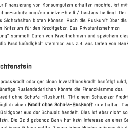
zur Finanzierung von Konsumgütern erhalten möchte, ist mi
-ohne-schufa.com/schweizer-kredit/ bestens bedient. Der
s Sicherheiten bieten können. Auch die Auskunft über die
ein Kriterium für den Kreditgeber. Das Privatunternehmen
rung“ sammelt Daten von Kreditnehmern und speichern dies
 die Kreditwürdigkeit stammen aus z.B. aus Daten von Ban
ichtenstein
sskredit oder gar einen Investitionskredit benötigt wird
s günstige Auslandsdarlehen könnte die Finanzklemme des
 Kredit ohne Schufa –Auskunft. Mit einem Schweizer Kredit
möglich einen
Kredit ohne Schufa-Auskunft
zu erhalten. D
 Geldgeber aus der Schweiz handelt. Dies ist aber nicht so
ein. Die Geld gebende Bank hat kein Interesse an einer 
chlüssen führen sollte. Zusätzlichen Hürden müssen für d