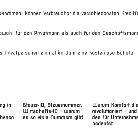
ekommen, können Verbraucher die verschiedensten Kredit
sowohl für den Privatmann als auch für den Geschäftsmann
ss Privatpersonen einmal im Jahr eine kostenlose Schufa
ng in
Steuer‑ID, Steuernummer,
Warum Komfort di
Wirtschafts‑ID – warum
revolutioniert – un
rbanen
es so viele Nummern gibt
das für Unternehm
bedeutet