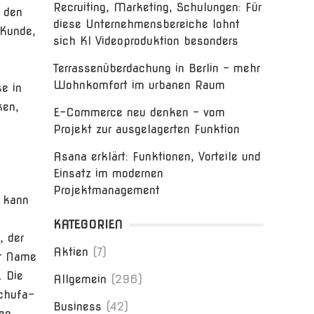
Recruiting, Marketing, Schulungen: Für
t den
diese Unternehmensbereiche lohnt
 Kunde,
sich KI Videoproduktion besonders
Terrassenüberdachung in Berlin – mehr
Wohnkomfort im urbanen Raum
e in
ken,
E-Commerce neu denken – vom
Projekt zur ausgelagerten Funktion
Asana erklärt: Funktionen, Vorteile und
Einsatz im modernen
Projektmanagement
, kann
KATEGORIEN
, der
Aktien
(7)
er Name
. Die
Allgemein
(296)
Schufa-
Business
(42)
en