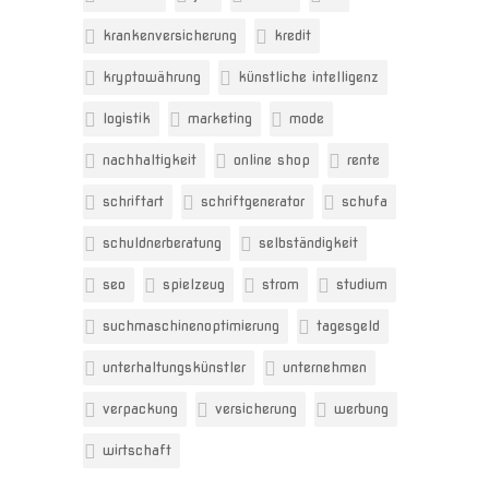
krankenversicherung
kredit
kryptowährung
künstliche intelligenz
logistik
marketing
mode
nachhaltigkeit
online shop
rente
schriftart
schriftgenerator
schufa
schuldnerberatung
selbständigkeit
seo
spielzeug
strom
studium
suchmaschinenoptimierung
tagesgeld
unterhaltungskünstler
unternehmen
verpackung
versicherung
werbung
wirtschaft