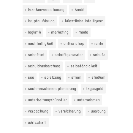
krankenversicherung
kredit
kryptowährung
künstliche intelligenz
logistik
marketing
mode
nachhaltigkeit
online shop
rente
schriftart
schriftgenerator
schufa
schuldnerberatung
selbständigkeit
seo
spielzeug
strom
studium
suchmaschinenoptimierung
tagesgeld
unterhaltungskünstler
unternehmen
verpackung
versicherung
werbung
wirtschaft