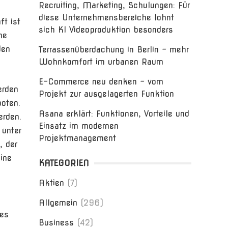
Recruiting, Marketing, Schulungen: Für
diese Unternehmensbereiche lohnt
ft ist
sich KI Videoproduktion besonders
he
den
Terrassenüberdachung in Berlin – mehr
Wohnkomfort im urbanen Raum
E-Commerce neu denken – vom
erden
Projekt zur ausgelagerten Funktion
oten.
Asana erklärt: Funktionen, Vorteile und
erden.
Einsatz im modernen
 unter
Projektmanagement
, der
ine
KATEGORIEN
Aktien
(7)
Allgemein
(296)
hes
Business
(42)