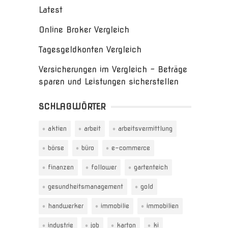
Latest
Online Broker Vergleich
Tagesgeldkonten Vergleich
Versicherungen im Vergleich – Beträge
sparen und Leistungen sicherstellen
SCHLAGWÖRTER
aktien
arbeit
arbeitsvermittlung
börse
büro
e-commerce
finanzen
follower
gartenteich
gesundheitsmanagement
gold
handwerker
immobilie
immobilien
industrie
job
karton
ki