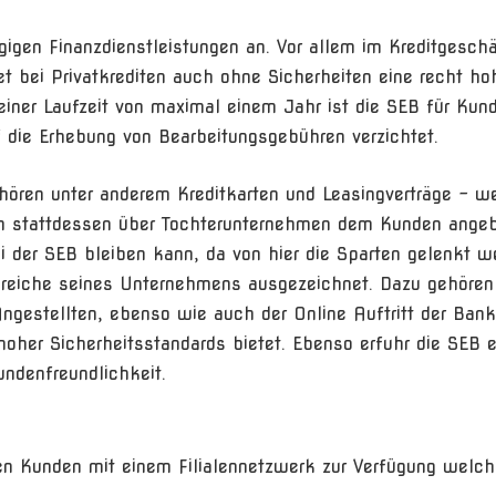
igen Finanzdienstleistungen an. Vor allem im Kreditgeschä
et bei Privatkrediten auch ohne Sicherheiten eine recht ho
ner Laufzeit von maximal einem Jahr ist die SEB für Kun
f die Erhebung von Bearbeitungsgebühren verzichtet.
hören unter anderem Kreditkarten und Leasingverträge – w
ern stattdessen über Tochterunternehmen dem Kunden angeb
i der SEB bleiben kann, da von hier die Sparten gelenkt w
reiche seines Unternehmens ausgezeichnet. Dazu gehören
ngestellten, ebenso wie auch der Online Auftritt der Bank
hoher Sicherheitsstandards bietet. Ebenso erfuhr die SEB e
ndenfreundlichkeit.
en Kunden mit einem Filialennetzwerk zur Verfügung welc