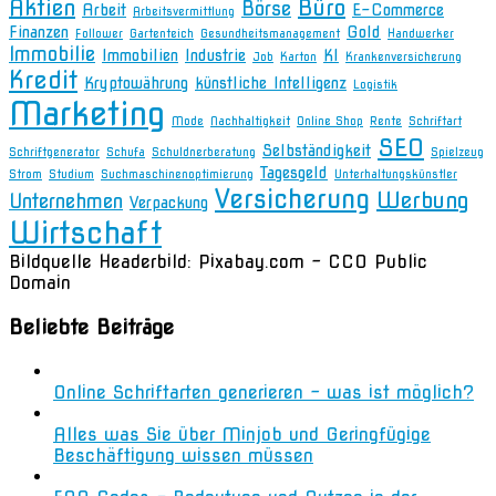
Aktien
Büro
Börse
Arbeit
E-Commerce
Arbeitsvermittlung
Finanzen
Gold
Follower
Gartenteich
Gesundheitsmanagement
Handwerker
Immobilie
Immobilien
Industrie
KI
Job
Karton
Krankenversicherung
Kredit
Kryptowährung
künstliche Intelligenz
Logistik
Marketing
Mode
Nachhaltigkeit
Online Shop
Rente
Schriftart
SEO
Selbständigkeit
Schriftgenerator
Schufa
Schuldnerberatung
Spielzeug
Tagesgeld
Strom
Studium
Suchmaschinenoptimierung
Unterhaltungskünstler
Versicherung
Werbung
Unternehmen
Verpackung
Wirtschaft
Bildquelle Headerbild: Pixabay.com - CC0 Public
Domain
Beliebte Beiträge
Online Schriftarten generieren – was ist möglich?
Alles was Sie über Minjob und Geringfügige
Beschäftigung wissen müssen