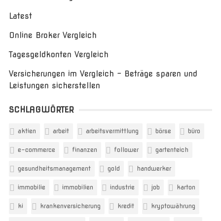
Latest
Online Broker Vergleich
Tagesgeldkonten Vergleich
Versicherungen im Vergleich – Beträge sparen und
Leistungen sicherstellen
SCHLAGWÖRTER
aktien
arbeit
arbeitsvermittlung
börse
büro
e-commerce
finanzen
follower
gartenteich
gesundheitsmanagement
gold
handwerker
immobilie
immobilien
industrie
job
karton
ki
krankenversicherung
kredit
kryptowährung