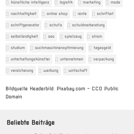
künstliche intelligenz
logistik
marketing
mode
nachhaltigkeit
online shop
rente
schriftart
schriftgenerator
schufa
schuldnerberatung
selbständigkeit
seo
spielzeug
strom
studium
suchmaschinenoptimierung
tagesgeld
unterhaltungskünstler
unternehmen
verpackung
versicherung
werbung
wirtschaft
Bildquelle Headerbild: Pixabay.com - CC0 Public
Domain
Beliebte Beiträge