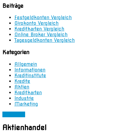
Beiträge
Festgeldkonten Vergleich
Girokonto Vergleich
Kreditkarten Vergleich
Online Broker Vergleich
Tagesgeldkonten Vergleich
Kategorien
Allgemein
Informationen
Kreditinstitute
Kredite
Aktien
Kreditkarten
Industrie
Marketing
Allgemein
Aktienhandel