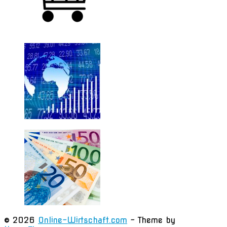
© 2026
Online-Wirtschaft.com
- Theme by