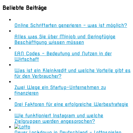
Beliebte Beiträge
Online Schriftarten generieren – was ist möglich?
Alles was Sie über Minjob und Geringfügige
Beschäftigung wissen müssen
EAN Codes – Bedeutung und Nutzen in der
Wirtschaft
Was ist ein Kleinkredit und welche Vorteile gibt es
für den Verbraucher?
Zwei Wege ein Startup-Unternehmen zu
finanzieren
Drei Faktoren für eine erfolgreiche Werbestrategie
Wie funktioniert Instagram und welche
Zielgruppen werden angesprochen?
Neuer Lockdown in Deutschland – Lottospielen