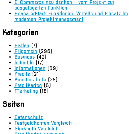
E-Commerce neu denken – vom Projekt zur
ausgelagerten Funktion
Asana erklärt: Funktionen, Vorteile und Einsatz im
modernen Projektmanagement
Kategorien
Aktien
(7)
Allgemein
(296)
Business
(42)
Industrie
(17)
Informationen
(69)
Kredite
(21)
Kreditinstitute
(25)
Kreditkarten
(6)
Marketing
(18)
Seiten
Datenschutz
Festgeldkonten Vergleich
Girokonto Vergleich