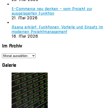
E-Commerce neu denken – vom Projekt zur
ausgelagerten Funktion
21. Mai 2026
Asana erklärt: Funktionen, Vorteile und Einsatz im
modernen Projektmanagement
16. Mai 2026
Im Archiv
Im
Archiv
Galerie