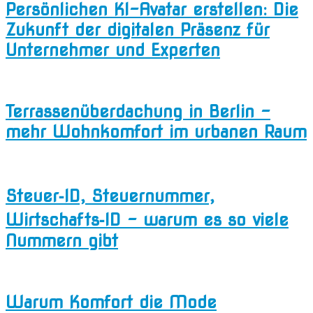
Persönlichen KI-Avatar erstellen: Die
Zukunft der digitalen Präsenz für
Unternehmer und Experten
Terrassenüberdachung in Berlin –
mehr Wohnkomfort im urbanen Raum
Steuer‑ID, Steuernummer,
Wirtschafts‑ID – warum es so viele
Nummern gibt
Warum Komfort die Mode