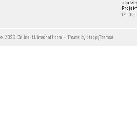
moder
Projek
16. Mai
© 2026
Online-Wirtschaft.com
- Theme by
HappyThemes