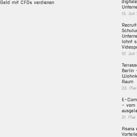
digital
Geld mit CFDs verdienen
Untern
15. Juli
Recruit
Schulu
Untern
lohnt s
Videop
10. Juli
Terras
Berlin
Wohnko
Raum
23. Mai
E-Com
– vom 
ausgela
21. Mai
Asana e
Vorteil