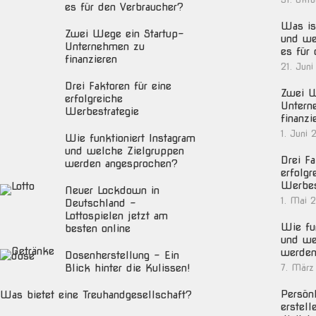
es für den Verbraucher?
Was ist
Zwei Wege ein Startup-
und we
Unternehmen zu
es für
finanzieren
21. Juni
Drei Faktoren für eine
Zwei W
erfolgreiche
Untern
Werbestrategie
finanzi
1. Juni 
Wie funktioniert Instagram
und welche Zielgruppen
Drei Fa
werden angesprochen?
erfolgr
Werbes
Neuer Lockdown in
1. Mai 
Deutschland –
Lottospielen jetzt am
Wie fun
besten online
und we
werden
Dosenherstellung – Ein
Blick hinter die Kulissen!
7. März
Persön
Was bietet eine Treuhandgesellschaft?
erstell