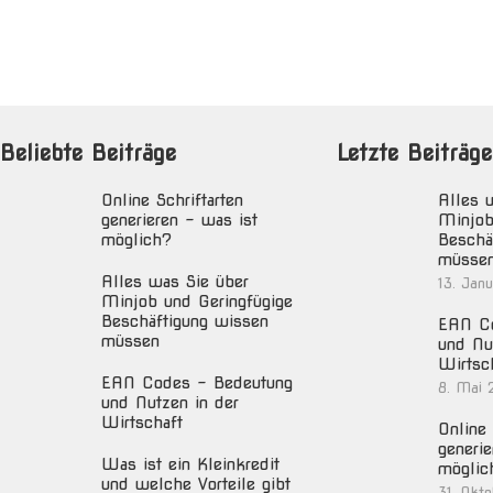
Beliebte Beiträge
Letzte Beiträge
Online Schriftarten
Alles 
generieren – was ist
Minjob
möglich?
Beschä
müsse
Alles was Sie über
13. Jan
Minjob und Geringfügige
Beschäftigung wissen
EAN Co
müssen
und Nu
Wirtsc
EAN Codes – Bedeutung
8. Mai 
und Nutzen in der
Wirtschaft
Online 
generie
Was ist ein Kleinkredit
möglic
und welche Vorteile gibt
31. Okt