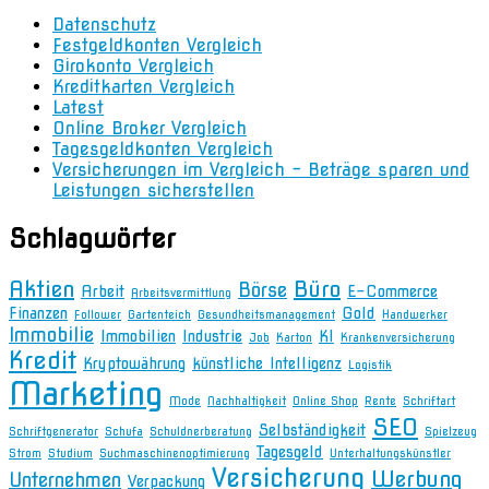
Datenschutz
Festgeldkonten Vergleich
Girokonto Vergleich
Kreditkarten Vergleich
Latest
Online Broker Vergleich
Tagesgeldkonten Vergleich
Versicherungen im Vergleich – Beträge sparen und
Leistungen sicherstellen
Schlagwörter
Aktien
Büro
Börse
Arbeit
E-Commerce
Arbeitsvermittlung
Finanzen
Gold
Follower
Gartenteich
Gesundheitsmanagement
Handwerker
Immobilie
Immobilien
Industrie
KI
Job
Karton
Krankenversicherung
Kredit
Kryptowährung
künstliche Intelligenz
Logistik
Marketing
Mode
Nachhaltigkeit
Online Shop
Rente
Schriftart
SEO
Selbständigkeit
Schriftgenerator
Schufa
Schuldnerberatung
Spielzeug
Tagesgeld
Strom
Studium
Suchmaschinenoptimierung
Unterhaltungskünstler
Versicherung
Werbung
Unternehmen
Verpackung