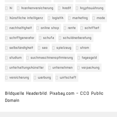
ki
krankenversicherung
kredit
kryptowährung
künstliche intelligenz
logistik
marketing
mode
nachhaltigkeit
online shop
rente
schriftart
schriftgenerator
schufa
schuldnerberatung
selbständigkeit
seo
spielzeug
strom
studium
suchmaschinenoptimierung
tagesgeld
unterhaltungskünstler
unternehmen
verpackung
versicherung
werbung
wirtschaft
Bildquelle Headerbild: Pixabay.com - CC0 Public
Domain