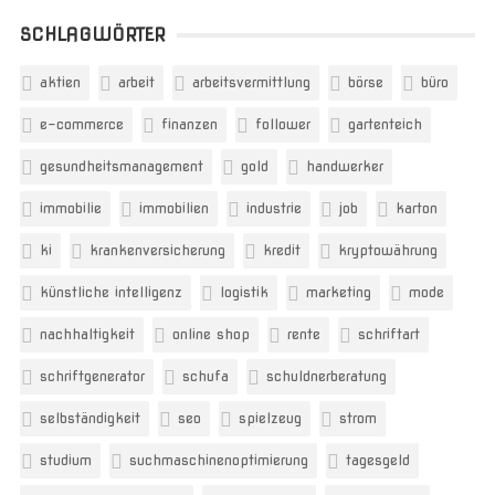
SCHLAGWÖRTER
aktien
arbeit
arbeitsvermittlung
börse
büro
e-commerce
finanzen
follower
gartenteich
gesundheitsmanagement
gold
handwerker
immobilie
immobilien
industrie
job
karton
ki
krankenversicherung
kredit
kryptowährung
künstliche intelligenz
logistik
marketing
mode
nachhaltigkeit
online shop
rente
schriftart
schriftgenerator
schufa
schuldnerberatung
selbständigkeit
seo
spielzeug
strom
studium
suchmaschinenoptimierung
tagesgeld