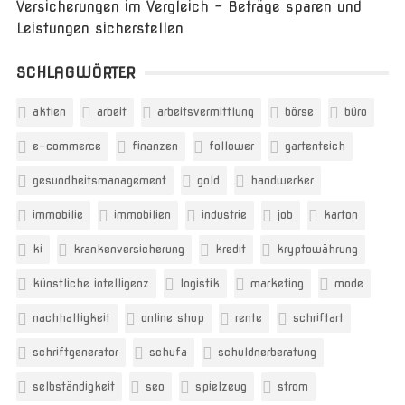
Versicherungen im Vergleich – Beträge sparen und
Leistungen sicherstellen
SCHLAGWÖRTER
aktien
arbeit
arbeitsvermittlung
börse
büro
e-commerce
finanzen
follower
gartenteich
gesundheitsmanagement
gold
handwerker
immobilie
immobilien
industrie
job
karton
ki
krankenversicherung
kredit
kryptowährung
künstliche intelligenz
logistik
marketing
mode
nachhaltigkeit
online shop
rente
schriftart
schriftgenerator
schufa
schuldnerberatung
selbständigkeit
seo
spielzeug
strom