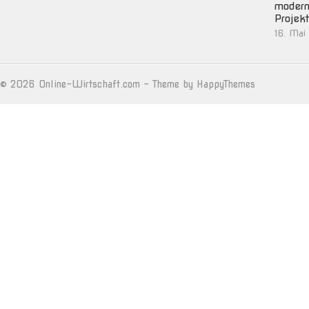
moder
Projek
16. Mai
© 2026
Online-Wirtschaft.com
- Theme by
HappyThemes