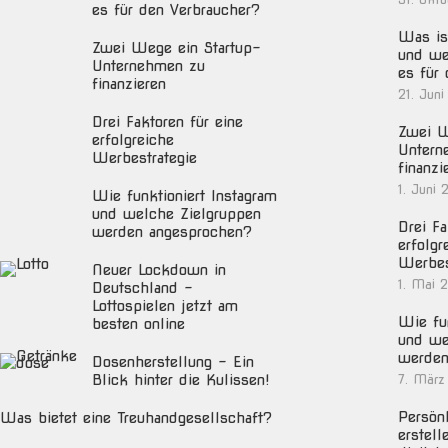
es für den Verbraucher?
Was ist
Zwei Wege ein Startup-
und we
Unternehmen zu
es für
finanzieren
21. Juni
Drei Faktoren für eine
Zwei W
erfolgreiche
Untern
Werbestrategie
finanzi
1. Juni 
Wie funktioniert Instagram
und welche Zielgruppen
Drei Fa
werden angesprochen?
erfolgr
Werbes
Neuer Lockdown in
1. Mai 
Deutschland –
Lottospielen jetzt am
Wie fun
besten online
und we
werden
Dosenherstellung – Ein
Blick hinter die Kulissen!
7. März
Persön
Was bietet eine Treuhandgesellschaft?
erstell