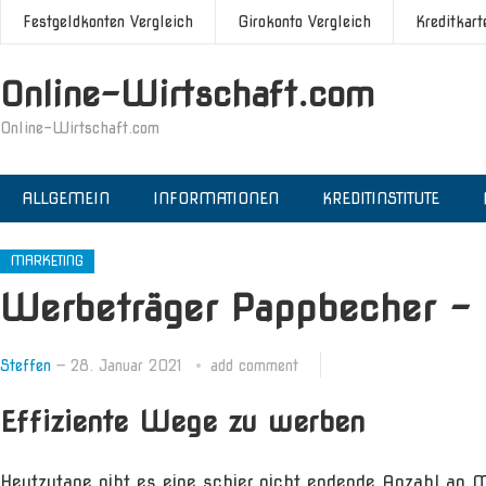
Festgeldkonten Vergleich
Girokonto Vergleich
Kreditkart
Online-Wirtschaft.com
Online-Wirtschaft.com
ALLGEMEIN
INFORMATIONEN
KREDITINSTITUTE
MARKETING
Werbeträger Pappbecher – 
Steffen
—
28. Januar 2021
add comment
Effiziente Wege zu werben
Heutzutage gibt es eine schier nicht endende Anzahl an M