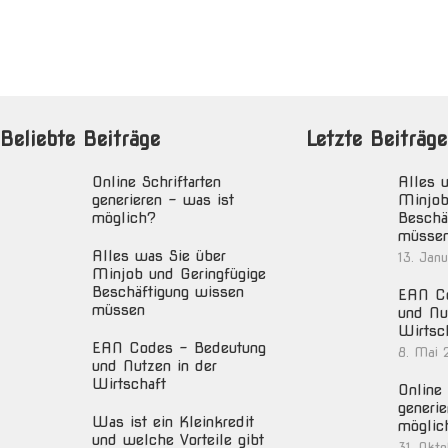
Beliebte Beiträge
Letzte Beiträge
Online Schriftarten
Alles 
generieren – was ist
Minjob
möglich?
Beschä
müsse
Alles was Sie über
13. Jan
Minjob und Geringfügige
Beschäftigung wissen
EAN Co
müssen
und Nu
Wirtsc
EAN Codes – Bedeutung
8. Mai 
und Nutzen in der
Wirtschaft
Online 
generie
Was ist ein Kleinkredit
möglic
und welche Vorteile gibt
31. Okt