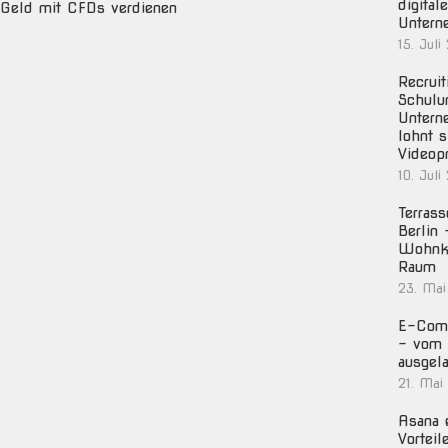
digital
Geld mit CFDs verdienen
Untern
15. Juli
Recruit
Schulu
Untern
lohnt s
Videop
10. Juli
Terras
Berlin
Wohnko
Raum
23. Mai
E-Com
– vom 
ausgela
21. Mai
Asana e
Vorteil