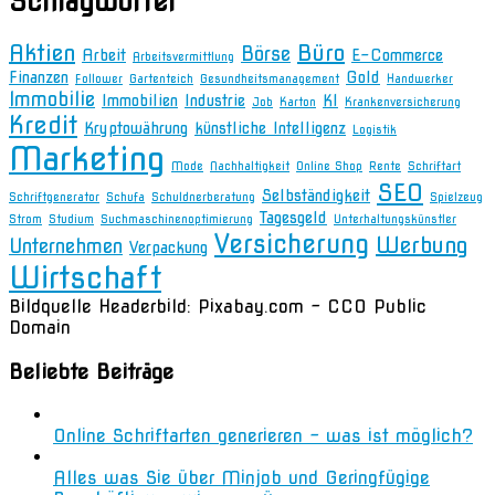
Schlagwörter
Aktien
Büro
Börse
Arbeit
E-Commerce
Arbeitsvermittlung
Finanzen
Gold
Follower
Gartenteich
Gesundheitsmanagement
Handwerker
Immobilie
Immobilien
Industrie
KI
Job
Karton
Krankenversicherung
Kredit
Kryptowährung
künstliche Intelligenz
Logistik
Marketing
Mode
Nachhaltigkeit
Online Shop
Rente
Schriftart
SEO
Selbständigkeit
Schriftgenerator
Schufa
Schuldnerberatung
Spielzeug
Tagesgeld
Strom
Studium
Suchmaschinenoptimierung
Unterhaltungskünstler
Versicherung
Werbung
Unternehmen
Verpackung
Wirtschaft
Bildquelle Headerbild: Pixabay.com - CC0 Public
Domain
Beliebte Beiträge
Online Schriftarten generieren – was ist möglich?
Alles was Sie über Minjob und Geringfügige