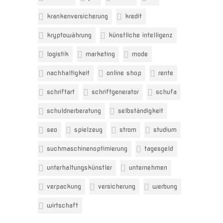
krankenversicherung
kredit
kryptowährung
künstliche intelligenz
logistik
marketing
mode
nachhaltigkeit
online shop
rente
schriftart
schriftgenerator
schufa
schuldnerberatung
selbständigkeit
seo
spielzeug
strom
studium
suchmaschinenoptimierung
tagesgeld
unterhaltungskünstler
unternehmen
verpackung
versicherung
werbung
wirtschaft