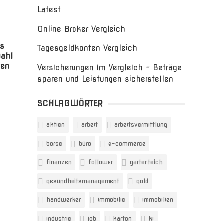
Latest
Online Broker Vergleich
as
Tagesgeldkonten Vergleich
wahl
ten
Versicherungen im Vergleich – Beträge
sparen und Leistungen sicherstellen
SCHLAGWÖRTER
aktien
arbeit
arbeitsvermittlung
börse
büro
e-commerce
finanzen
follower
gartenteich
gesundheitsmanagement
gold
handwerker
immobilie
immobilien
industrie
job
karton
ki